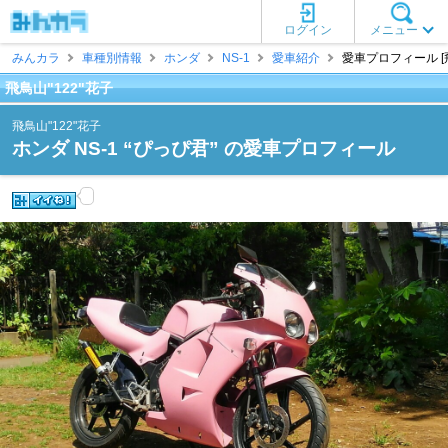
ログイン
メニュー
みんカラ
車種別情報
ホンダ
NS-1
愛車紹介
愛車プロフィール [飛
飛鳥山"122"花子
飛鳥山"122"花子
ホンダ NS-1 “ぴっぴ君” の愛車プロフィール