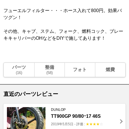
フューエルフィルター・・・ホース入れて800円。効果バ
ツグン！
その他、キャブ、ステム、フォーク、燃料コック、ブレー
キキャリパーのOHなどをDIYで施してあります！
パーツ
整備
フォト
燃費
(16)
(58)
直近のパーツレビュー
DUNLOP
TT900GP 90/80ｰ17 46S
2019年5月5日
-
評価 :
★
★
★
★
☆