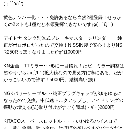
(；ﾞﾟ'ωﾟ'):
黄色ナンバー化・・・免許あるなら当然2種登録！せっか
くの2ストも1種だと本領発揮できないですね(；´Д｀)
デイトナ タンク別体式ブレーキマスターシリンダー･･･純
正がボロボロだったので交換！NISSIN製で安心！よりNS
R250Rっぽくなりました(^q^)10000円
KN企画 TTミラー･･･形に一目惚れ！ただ、ミラー調整は
超やりづらい(;´Д｀)拡大鏡なので見え方に癖にある。だが
かっこいいので許す！5000円。結構高い(笑)
NGKパワーケーブル･･･純正プラグキャップがゆるゆるに
なったので交換。中低速トルクアップし、アイドリングの
振動が増える(笑)取り付けがすごく簡単(・∀・)2800円
KITACOスーパースロットル・・・いわゆるハイスロで
す。常に全開に近い原付にはほぼ必須レベルのパーツだと