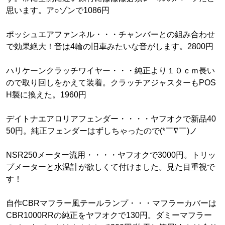
思います。ア○ゾンで1086円
ポッシュエアファンネル・・・チャンバーとの組み合わせ
で効果絶大！音は4輪の旧車みたいな音がします。2800円
ハリケーンクラッチワイヤー・・・純正より１０ｃｍ長い
ので取り回しをかえて装着。クラッチアジャスターもPOS
H製に換えた。1960円
デイトナエアロリアフェンダー・・・・ヤフオクで新品40
50円。純正フェンダーはずしちゃったので(*￣∇￣)ノ
NSR250メーター流用・・・・ヤフオクで3000円。トリッ
プメーターと水温計が欲しくて付けました。見た目重視で
す！
自作CBRマフラー風テールランプ・・・マフラーカバーは
CBR1000RRの純正をヤフオクで130円。ダミーマフラー