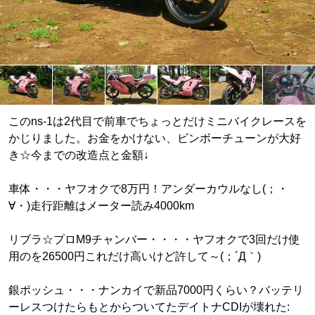
このns-1は2代目で前車でちょっとだけミニバイクレースを
かじりました。お金をかけない、ビンボーチューンが大好
き☆今までの改造点と金額↓
車体・・・ヤフオクで8万円！アンダーカウルなし(；・
∀・)走行距離はメーター読み4000km
リブラ☆プロM9チャンバー・・・・ヤフオクで3回だけ使
用のを26500円これだけ高いけど許して～(；´Д｀)
銀ポッシュ・・・ナンカイで新品7000円くらい？バッテリ
ーレスつけたらもとからついてたデイトナCDIが壊れた: