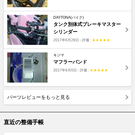
DAYTONA(バイク)
タンク別体式ブレーキマスター
シリンダー
2017年6月29日
-
評価 :
★
★
★
★
★
キジマ
マフラーバンド
2017年6月6日
-
評価 :
★
★
★
★
★
パーツレビューをもっと見る
直近の整備手帳