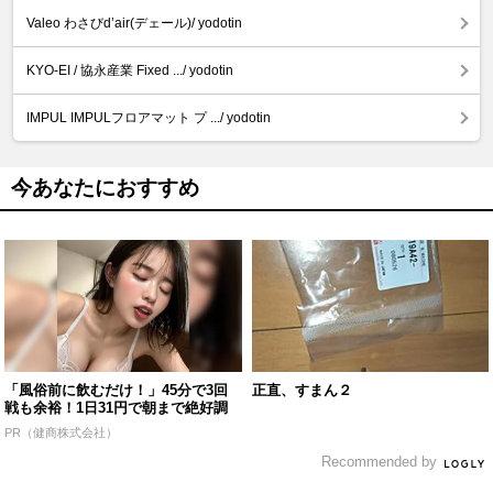
Valeo わさびd’air(デェール)/ yodotin
KYO-EI / 協永産業 Fixed .../ yodotin
IMPUL IMPULフロアマット プ .../ yodotin
今あなたにおすすめ
「風俗前に飲むだけ！」45分で3回
正直、すまん２
戦も余裕！1日31円で朝まで絶好調
PR（健商株式会社）
Recommended by