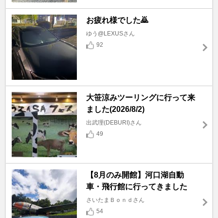
お疲れ様でした🙇
ゆう@LEXUSさん
92
大笹涼みツーリングに行って来
ました(2026/8/2)
出武理(DEBURI)さん
49
【8月のみ開館】河口湖自動
車・飛行館に行ってきました
さいたまＢｏｎｄさん
54