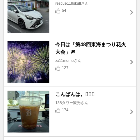
rescue118skullさん
54
今日は「第48回東海まつり花火
大会」🎆
zx11momoさん
127
こんばんは。🙇🏼‍♂️
138タワー観光さん
174