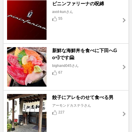
ピニンファリーナの呪縛
avot-kunさん
55
新鮮な海鮮丼を食べに下田へG
o💨です🤗
bighand045さん
67
餃子にアレをのせて食べる男
アーモンドカステラさん
227