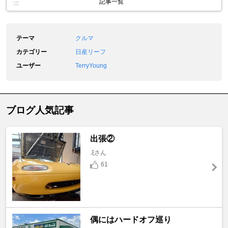
記事一覧
テーマ
クルマ
カテゴリー
日産リーフ
ユーザー
TerryYoung
ブログ人気記事
出張②
.ξさん
61
偶にはハードオフ巡り