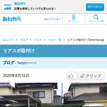
ダウンロード
記事を保存していつでも見られる！
みんカラとは？
ログイン
メニュー
みんカラ
ブログ
クルマ
ブログ一覧
リアスポ取付け [TerryYoung]
リアスポ取付け
ブログ
Terryのページ
2020年8月31日
クリップ