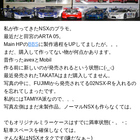
私が作ってきたNSXのプラモ。
最近だと田宮のARTA 05。
Main HPの
BBS
に製作過程をUPしてましたが。。。
まだ、購入して作ってない物が何点かあります。
昔作ったavexとMobil
作る前に新しいのが発売されるという状態に(-_-;)
最近発売されたTAKATAはまだ購入してません。
写真の中に、FUJIMIから発売されてる02NSX-Rを入れるの
を忘れてしまったです。
私的にはTAMIYA派なので、、、
写真左側はまだ未製作品。ノーマルNSXも作らなくては。
でもオリジナルミラーケースはすでに満車状態(・。・;
駐車スペースを確保しなくては。
そんな私はNSXオタクです(嫌だなぁ～)