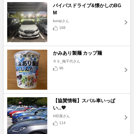
バイパスドライブ&懐かしのBG
M
kurajiさん
168
かみあり製麺 カップ麺
ＲＳ_梅千代さん
96
【協賛情報】スバル車いっぱ
い...💙
HID屋さん
114