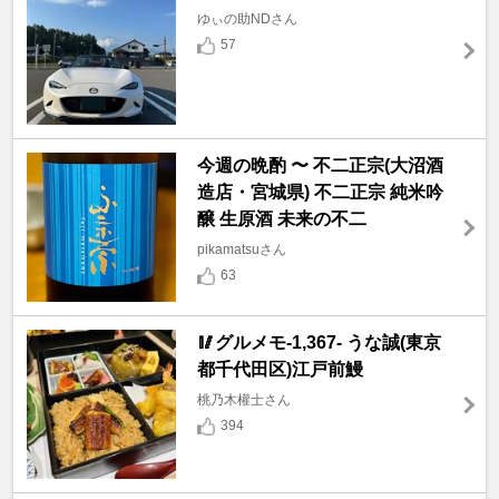
ゆぃの助NDさん
57
今週の晩酌 〜 不二正宗(大沼酒
造店・宮城県) 不二正宗 純米吟
醸 生原酒 未来の不二
pikamatsuさん
63
🥢グルメモ-1,367- うな誠(東京
都千代田区)江戸前鰻
桃乃木權士さん
394