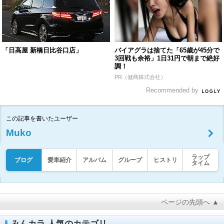
「日高屋 新橋日比谷口店」
バイアグラは捨てた「65歳が45分で
3回戦も余裕」1日31円で朝まで絶好
調！
PR（健商株式会社）
Recommended by
この記事を書いたユーザー
Muko
ラップ
ブログ
愛車紹介
アルバム
グループ
ヒストリ
タイム
ページの先頭へ ▲
みんカラ 人気のカテゴリ