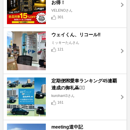
お得！
VELENOさん
301
ウェイくん、リコール‼️
ミッキーたんさん
121
定期便💌愛車ランキング45連覇
達成の御礼🙇🙇‍♀️
kuroharri3さん
161
meeting道中記