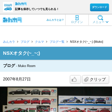
ダウンロード
記事を保存していつでも見られる！
みんカラとは？
ログイン
メニュー
みんカラ
ブログ
クルマ
ブログ一覧
NSXオタク(~_~;) [Muko]
NSXオタク(~_~;)
ブログ
Muko Room
2007年8月27日
クリップ