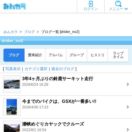
ログイン
メニュー
みんカラ
ブログ
ブログ一覧 [drider_no2]
drider_no2
ラップ
ブログ
愛車紹介
アルバム
グループ
ヒストリ
タイム
[
写真表示
｜
カテゴリ選択
｜
過去のブログ
]
3年4ヶ月ぶりの鈴鹿サーキット走行
2026/6/24 16:28
今までのバイクは、GSXが一番多い!!
2026/4/30 17:23
瀞峡めぐりカヤックでクルーズ
2022/8/1 16:54