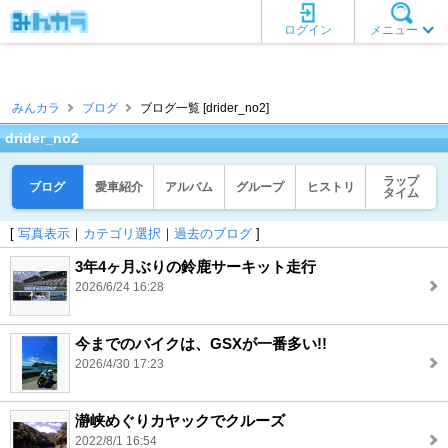
ログイン
メニュー
みんカラ
ブログ
ブログ一覧 [drider_no2]
drider_no2
ラップ
ブログ
愛車紹介
アルバム
グループ
ヒストリ
タイム
[
写真表示
｜
カテゴリ選択
｜
過去のブログ
]
3年4ヶ月ぶりの鈴鹿サーキット走行
2026/6/24 16:28
今までのバイクは、GSXが一番多い!!
2026/4/30 17:23
瀞峡めぐりカヤックでクルーズ
2022/8/1 16:54