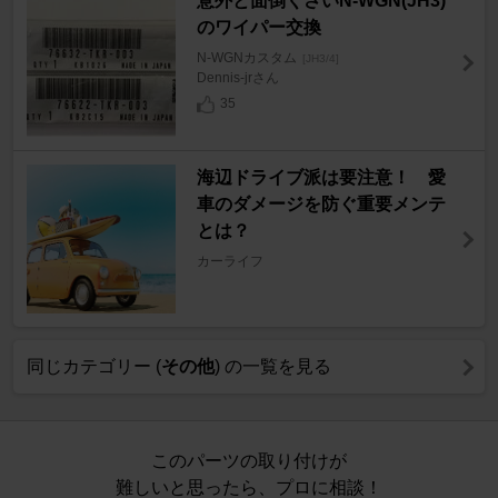
意外と面倒くさいN-WGN(JH3)
のワイパー交換
N-WGNカスタム
[JH3/4]
Dennis-jrさん
35
海辺ドライブ派は要注意！ 愛
車のダメージを防ぐ重要メンテ
とは？
カーライフ
同じカテゴリー (
その他
) の一覧を見る
このパーツの取り付けが
難しいと思ったら、プロに相談！