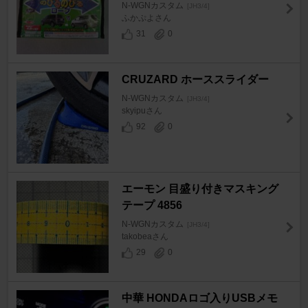
N-WGNカスタム
[JH3/4]
ふかぷよさん
31
0
CRUZARD ホーススライダー
N-WGNカスタム
[JH3/4]
skyipuさん
92
0
エーモン 目盛り付きマスキング
テープ 4856
N-WGNカスタム
[JH3/4]
takobeaさん
29
0
中華 HONDAロゴ入りUSBメモ