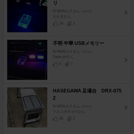
リ
N-WGNカスタム
[JH3/4]
わら太さん
16
3
不明 中華 USBメモリー
N-WGNカスタム
[JH3/4]
Sado-jinさん
5
1
HASEGAWA 足場台 DRX-075
2
N-WGNカスタム
[JH3/4]
トルコキキョウさん
36
2