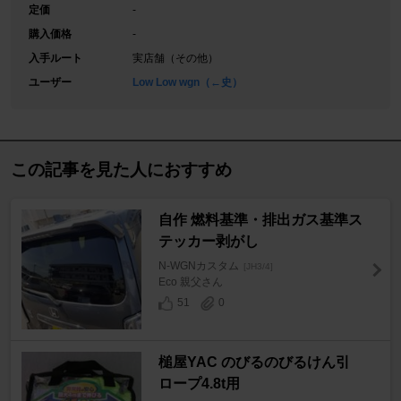
定価
-
購入価格
-
入手ルート
実店舗（その他）
ユーザー
Low Low wgn（←史）
この記事を見た人におすすめ
自作 燃料基準・排出ガス基準ス
テッカー剥がし
N-WGNカスタム
[JH3/4]
Eco 親父さん
51
0
槌屋YAC のびるのびるけん引
ロープ4.8t用