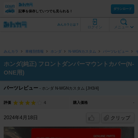
ダウンロード
記事を保存していつでも見られる！
みんカラとは？
ログイン
メニュー
みんカラ
車種別情報
ホンダ
N-WGNカスタム
パーツレビュー
ホンダ(純正) フロントダンパーマウントカバー(N-
ONE用)
パーツレビュー
ホンダ N-WGNカスタム [JH3/4]
4
評価
購入価格
-
2024年4月18日
クリップ