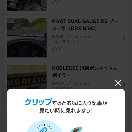
9
PIVOT DUAL GAUGE RS ブー
スト計（DRX-B/BO）
N-WGNカスタム
[JH3/4]
りお（RIO）さん
14
NOBLESSE 汎用ボンネットス
ポイラー
N-WGNカスタム
[JH3/4]
二百三高地さん
20
Modulo / Honda Access フェ
ンダーエンブレム
N-WGNカスタム
[JH3/4]