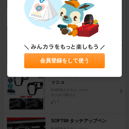
二百三高地さん
18
GOODYEAR EfficientGrip Co
mfort 165/50R16
N-WGNカスタム
[JH3/4]
nobu-garageさん
11
会員登録をして使う
ホンダ(純正) コンソールガーニ
ッシュ
N-WGNカスタム
[JH3/4]
タクロー68さん
7
SOFT99 タッチアップペン
N-WGNカスタム
[JH3/4]