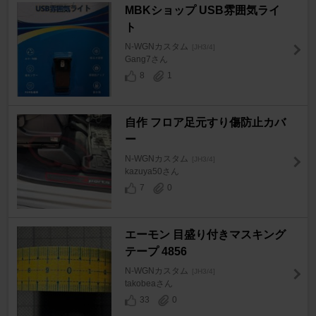
MBKショップ USB雰囲気ライ
ト
N-WGNカスタム
[JH3/4]
Gang7さん
8
1
自作 フロア足元すり傷防止カバ
ー
N-WGNカスタム
[JH3/4]
kazuya50さん
7
0
エーモン 目盛り付きマスキング
テープ 4856
N-WGNカスタム
[JH3/4]
takobeaさん
33
0