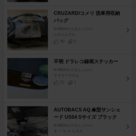
CRUZARD/コメリ 洗車用収納
バッグ
N-WGNカスタム
[JH3/4]
ふかぷよさん
40
0
不明 ドラレコ録画ステッカー
N-WGNカスタム
[JH3/4]
そそそーそさん
22
1
AUTOBACS AQ.傘型サンシェ
ード US04 Sサイズ ブラック
N-WGNカスタム
[JH3/4]
ま っ ち ゃ んさん