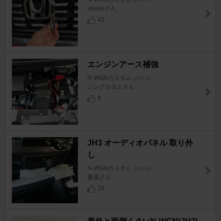
skyipuさん
42
エンジンアース補強
N-WGNカスタム
[JH3/4]
シングルカムさん
8
JH3 オーディオパネル 取り外
し
N-WGNカスタム
[JH3/4]
慶蔵さん
28