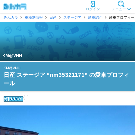
ログイン
メニュー
みんカラ
車種別情報
日産
ステージア
愛車紹介
愛車プロフィール 
KM@VNH
KM@VNH
日産 ステージア “nm35321171” の愛車プロフィ
ール