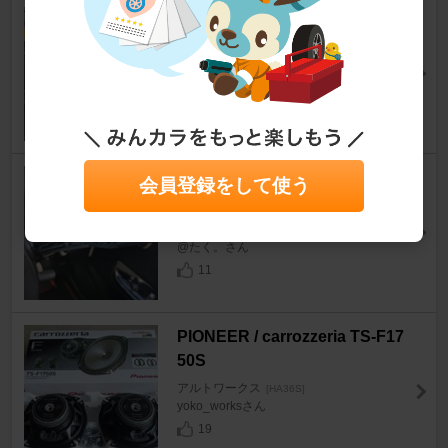
siecle / ジェイロード MINICON
-PRO
アルトワークス
[HA36S]
警備局警備課さん
11
NAモータース カーボンウイン
会員登録をして使う
カーレバー
アルトワークス
[HA36S]
@たく。さん
11
PIONEER / carrozzeria TS-F17
50S
アルトワークス
[HA36S]
yoko_worksさん
19