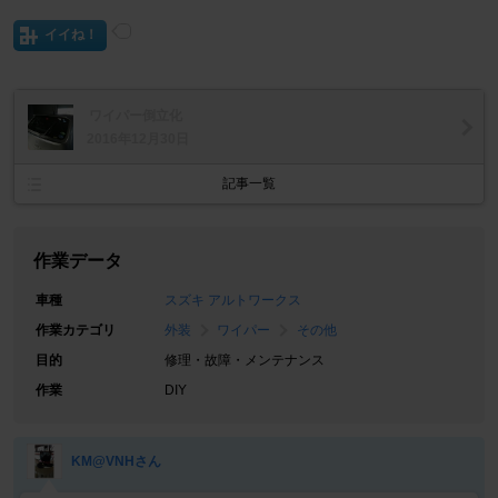
イイね！
ワイパー倒立化
2016年12月30日
記事一覧
作業データ
車種
スズキ アルトワークス
作業カテゴリ
外装
ワイパー
その他
目的
修理・故障・メンテナンス
作業
DIY
KM@VNHさん