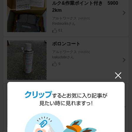
ルク&作業ポイント付き 5900
2km
アルトワークス
[HA36S]
Redworksさん
61
ボロンコート
アルトワークス
[HA36S]
kakudateさん
9
超絶閑話休題@G933Sを直せ
アルトワークス
[HA36S]
malude damena ossanさん
11