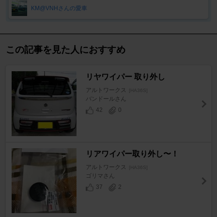
KM@VNHさんの愛車
この記事を見た人におすすめ
リヤワイパー 取り外し
アルトワークス
[HA36S]
バンドールさん
42
0
リアワイパー取り外し〜！
アルトワークス
[HA36S]
ゴリマさん
37
2