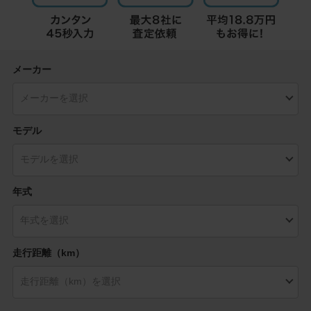
メーカー
モデル
年式
走行距離（km）