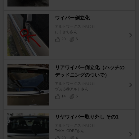
ワイパー倒立化
アルトワークス
[HA36S]
にくきちさん
20
6
リアワイパー倒立化（ハッチの
デッドニングのついで）
アルトワークス
[HA36S]
ヴぉる@アルトさん
14
6
リヤワイパー取り外し その1
アルトワークス
[HA36S]
TAKA_GDBFさん
20
4