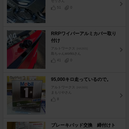
セリさん
51
0
RRPワイパーアルミカバー取り
付け
アルトワークス
[HA36S]
島ちゃんworksさん
41
0
95,000キロ走っているので。
アルトワークス
[HA36S]
まもりやさん
8
ブレーキパッド交換 締付けト