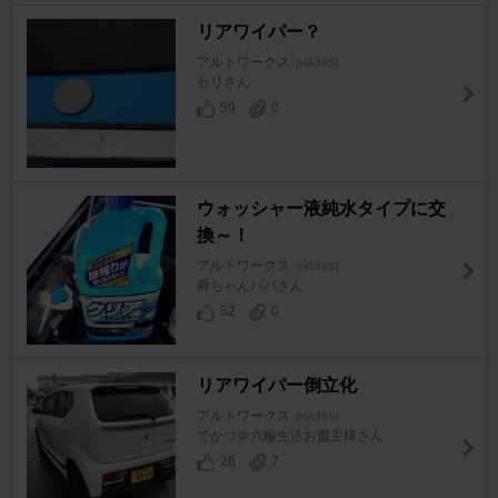
リアワイパー？
アルトワークス
[HA36S]
セリさん
59
0
ウォッシャー液純水タイプに交
換～！
アルトワークス
[HA36S]
舜ちゃんパパさん
52
0
リアワイパー倒立化
アルトワークス
[HA36S]
でかつ＠六輪生活お盟主様さん
26
7