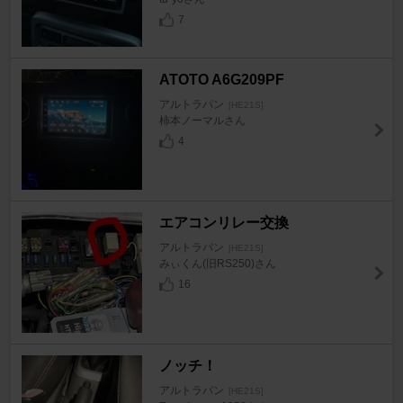
7
ATOTO A6G209PF
アルトラパン
[HE21S]
柿本ノーマルさん
4
エアコンリレー交換
アルトラパン
[HE21S]
みぃくん(旧RS250)さん
16
ノッチ！
アルトラパン
[HE21S]