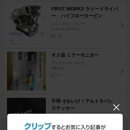
FIRST WORKS ラリードライバ
ー ハイフロータービン
アルトラパン
[HE21S]
ひでやん1975さん
10
オク品 ミラーモニター
アルトラパン
[HE21S]
k@Iさん
0
不明 それいけ！アルトラパン
ステッカー
アルトラパン
[HE21S]
KINUちゃんさん
37