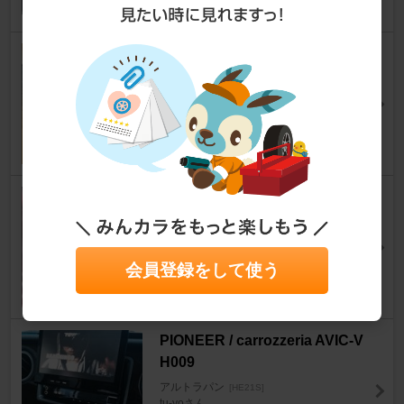
アーリアネット ABS樹脂ハニ
カムメッシュネット
アルトラパン
[HE21S]
LIPSさん
23
LONZA? ペダル サイズM
アルトラパン
[HE21S]
ちびレモンさん
1
会員登録をして使う
PIONEER / carrozzeria AVIC-V
H009
アルトラパン
[HE21S]
tu-yoさん