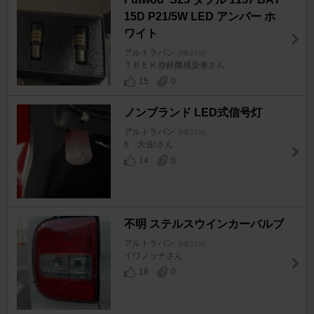
15D P21/5W LED アンバー ホ
ワイト
アルトラパン
[HE21S]
ＴＲＥＫ@鈴菌感染者さん
15
0
ノンブランド LED式信号灯
アルトラパン
[HE21S]
h 大佐!さん
14
0
不明 ステルスウインカーバルブ
アルトラパン
[HE21S]
イワノッチさん
18
0