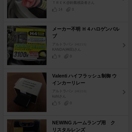
ＴＲＥＫ@鈴菌感染者さん
14
0
メーカー不明 Ｈ４ハロゲンバル
ブ
アルトラパン
[HE21S]
KANDA(神田)さん
9
0
Valenti ハイフラッシュ制御 ウ
インカーリレー
アルトラパン
[HE21S]
kuhlさん
5
0
NEWING ルームランプ用 ク
リスタルレンズ