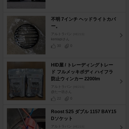
不明 7インチ ヘッドライトカバ
ー。
アルトラパン
[HE21S]
kenlapiさん
30
0
HID屋 / トレーディングトレー
ド フルメッキボディ ハイフラ
防止ウィンカー 2200lm
アルトラパン
[HE21S]
@たー坊さん
22
0
Roost S25 ダブル 1157 BAY15
Dソケット
アルトラパン
[HE21S]