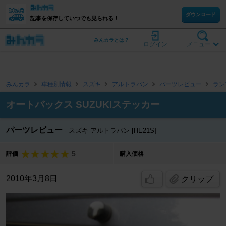
ダウンロード
記事を保存していつでも見られる！
みんカラとは？
ログイン
メニュー
みんカラ
車種別情報
スズキ
アルトラパン
パーツレビュー
ラン
オートバックス SUZUKIステッカー
パーツレビュー
スズキ アルトラパン [HE21S]
5
評価
購入価格
-
2010年3月8日
クリップ