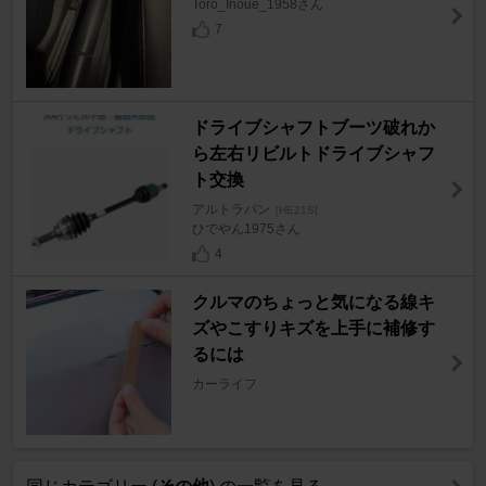
Toro_Inoue_1958さん
7
ドライブシャフトブーツ破れか
ら左右リビルトドライブシャフ
ト交換
アルトラパン
[HE21S]
ひでやん1975さん
4
クルマのちょっと気になる線キ
ズやこすりキズを上手に補修す
るには
カーライフ