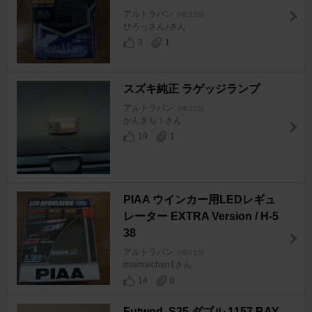
アルトラパン
[HE21S]
ひろっさん♪さん
3
1
スズキ純正 ラゲッジランプ
アルトラパン
[HE21S]
かんきち！さん
19
1
PIAA ウインカー用LEDレギュ
レーター EXTRA Version / H-5
38
アルトラパン
[HE21S]
maimaichan1さん
14
0
Futwod S25 ダブル 1157 BAY