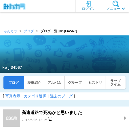
ログイン
メニュー
みんカラ
ブログ
ブログ一覧 [ke-ji34567]
ke-ji34567
ラップ
ブログ
愛車紹介
アルバム
グループ
ヒストリ
タイム
[
写真表示
｜
カテゴリ選択
｜
過去のブログ
]
高速道路で死ぬかと思いました
2016/5/26 12:15
1