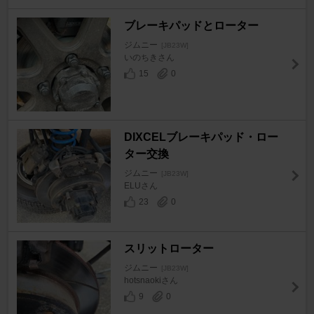
ブレーキパッドとローター
ジムニー
[JB23W]
いのちきさん
15
0
DIXCELブレーキパッド・ロー
ター交換
ジムニー
[JB23W]
ELUさん
23
0
スリットローター
ジムニー
[JB23W]
hotsnaokiさん
9
0