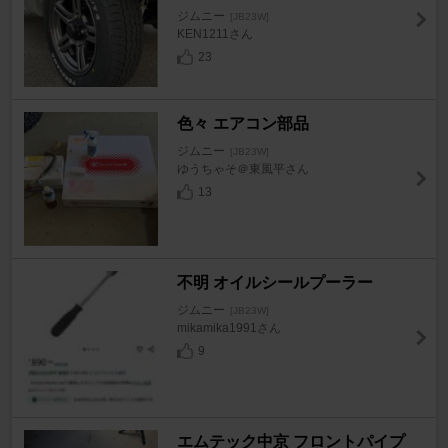
ジムニー
[JB23W]
KEN1211さん
23
色々 エアコン部品
ジムニー
[JB23W]
ゆうちゃそ＠東風平さん
13
不明 オイルシールプーラー
ジムニー
[JB23W]
mikamika1991さん
9
エムテック中京 フロントパイプ