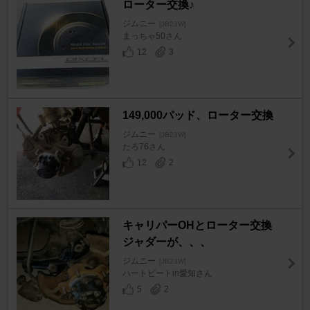
ローター交換♪
ジムニー
[JB23W]
まっちゃ50さん
12
3
149,000パッド、ローター交換
ジムニー
[JB23W]
たろ76さん
12
2
キャリパーOHとローター交換
ジャダーが、、、
ジムニー
[JB23W]
ハートビートin愛知さん
5
2