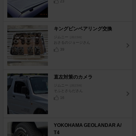
23
キングピンベアリング交換
ジムニー
[JB23W]
おさるのジョージさん
39
直左対策のカメラ
ジムニー
[JB23W]
そふとさらださん
16
YOKOHAMA GEOLANDAR A/
T4