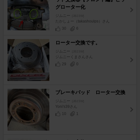
グローター化
ジムニー
[JB23W]
たかしょー（takashoulps）さん
30
6
ローター交換です。
ジムニー
[JB23W]
ジムニーくまさんさん
29
0
ブレーキパッド ローター交換
ジムニー
[JB23W]
Yoni's39さん
10
1