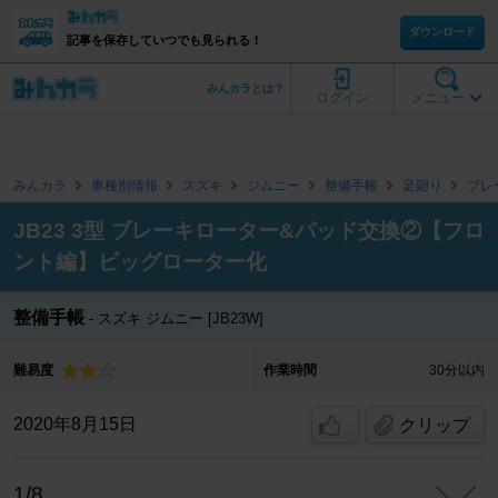
ダウンロード
記事を保存していつでも見られる！
みんカラとは？
ログイン
メニュー
みんカラ
車種別情報
スズキ
ジムニー
整備手帳
足廻り
ブレ
JB23 3型 ブレーキローター&パッド交換②【フロ
ント編】ビッグローター化
整備手帳
スズキ ジムニー [JB23W]
難易度
作業時間
30分以内
2020年8月15日
クリップ
1/8