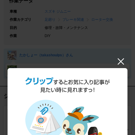
作業データ
車種
スズキ ジムニー
作業カテゴリ
足廻り
ブレーキ関連
ローター交換
目的
修理・故障・メンテナンス
作業
DIY
たかしょー（takashoulps）さん
たかしょー（takashoulps）さんの愛車
ジムニー ブレーキローター の人気商品
DIXCEL
DAVローター SD type
ブレーキ > ブレーキローター