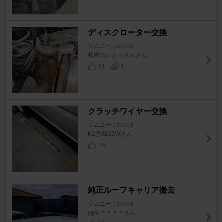
ディスクローター交換
ジムニー
[JB23W]
札幌のいとうさんさん
61
1
クラッチワイヤー交換
ジムニー
[JB23W]
K2@JB23Wさん
15
純正ルーフキャリア撤去
ジムニー
[JB23W]
yg＠＊＊＊＊さん