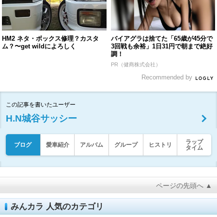
HM2 ネタ・ボックス修理？カスタ
バイアグラは捨てた「65歳が45分で
ム？〜get wildによろしく
3回戦も余裕」1日31円で朝まで絶好
調！
PR（健商株式会社）
Recommended by
この記事を書いたユーザー
H.N城谷サッシー
ラップ
ブログ
愛車紹介
アルバム
グループ
ヒストリ
タイム
ページの先頭へ ▲
みんカラ 人気のカテゴリ