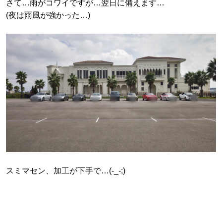
さて…雨がコワイですが…翌日に備えます…
(夜は雨風が強かった…)
スミマセン、加工が下手で…(-_-;)