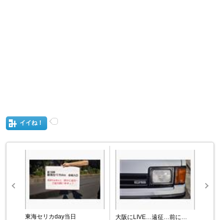
イイね！
東海セリカday当日
大阪にLIVE…遠征…前に…