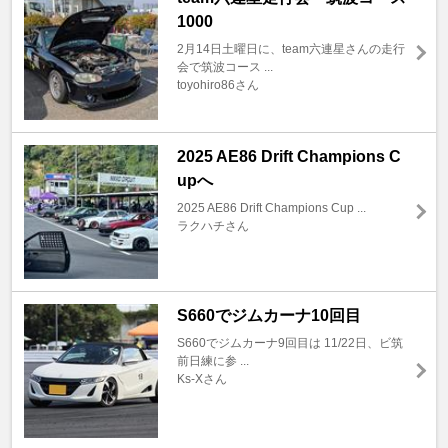
1000
2月14日土曜日に、team六連星さんの走行
会で筑波コース ...
toyohiro86さん
2025 AE86 Drift Champions C
upへ
2025 AE86 Drift Champions Cup ...
ラクハチさん
S660でジムカーナ10回目
S660でジムカーナ9回目は 11/22日、ビ筑
前日練に参 ...
Ks-Xさん