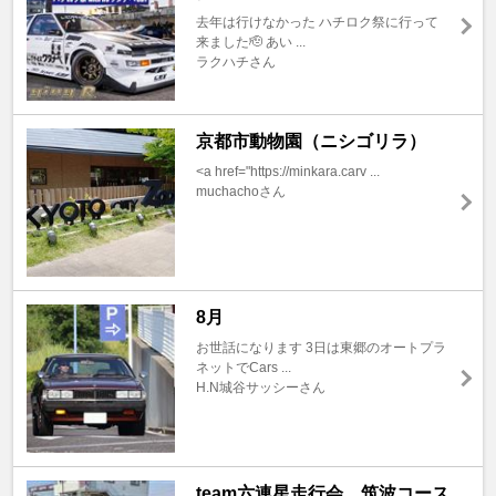
去年は行けなかった ハチロク祭に行って
来ました🫡 あい ...
ラクハチさん
京都市動物園（ニシゴリラ）
<a href="https://minkara.carv ...
muchachoさん
8月
お世話になります 3日は東郷のオートプラ
ネットでCars ...
H.N城谷サッシーさん
team六連星走行会 筑波コース