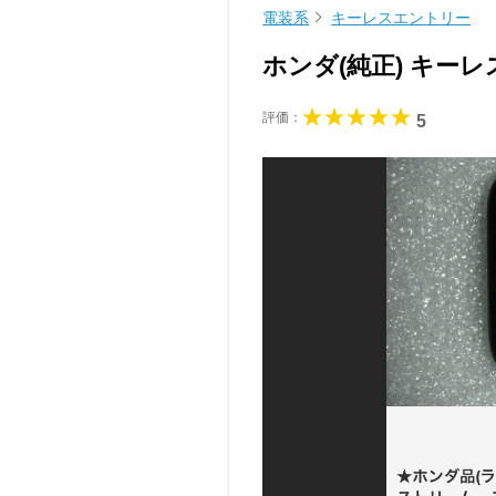
電装系
キーレスエントリー
ホンダ(純正) キー
評価：
5