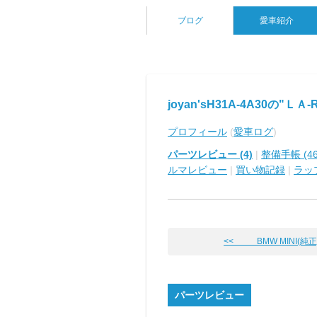
ブログ
愛車紹介
joyan'sH31A-4A30の"ＬＡ-
プロフィール
(
愛車ログ
)
パーツレビュー (4)
|
整備手帳 (46
ルマレビュー
|
買い物記録
|
ラッ
<< BMW MINI(純正) シ
パーツレビュー