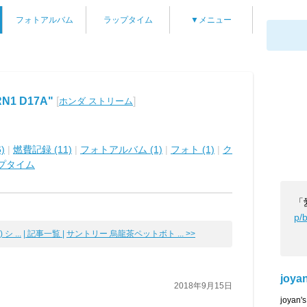
フォトアルバム
ラップタイム
▼メニュー
RN1 D17A"
[
]
ホンダ ストリーム
)
|
燃費記録 (11)
|
フォトアルバム (1)
|
フォト (1)
|
ク
プタイム
「
p/
 ...
| 記事一覧 |
サントリー 烏龍茶ペットボト ... >>
joya
2018年9月15日
joya