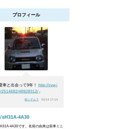
プロフィール
愛車と出会って9年！
http://cvw.j
b/2514682/48928312/
」
何シテル？
02/14 17:14
n'sH31A-4A30
n'sH31A-4A30です。名前の由来は前車ミニ