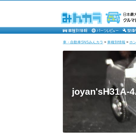
車・自動車SNSみんカラ
>
車種別情報
>
ホ
joyan'sH31