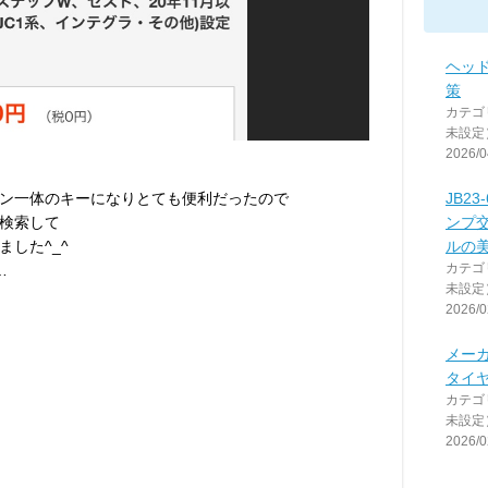
ヘッ
策
カテゴ
未設定
2026/0
ン一体のキーになりとても便利だったので
JB2
検索して
ンプ
した^_^
ルの
カテゴ
…
未設定
2026/0
メー
タイ
カテゴ
未設定
2026/0