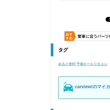
タグ
あると便利
予備キーもリモコン
carview!の