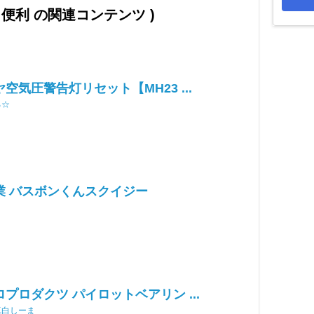
と便利 の関連コンテンツ )
空気圧警告灯リセット【MH23 ...
る☆
業 バスボンくんスクイジー
プロダクツ パイロットベアリン ...
真白しーま