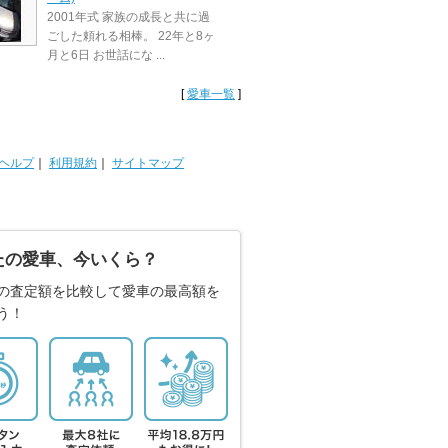
2001年式 家族の成長と共に過
ごした頼れる相棒。 22年と8ヶ
月と6日 お世話にな ...
[
愛車一覧
]
ヘルプ
｜
利用規約
｜
サイトマップ
たの愛車、今いくら？
の査定額を比較して愛車の最高額を
う！