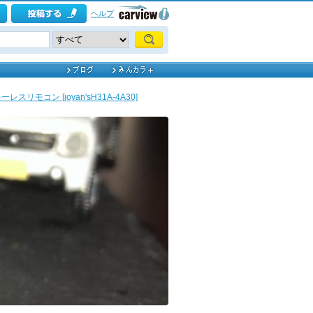
ヘルプ
レスリモコン [joyan'sH31A-4A30]