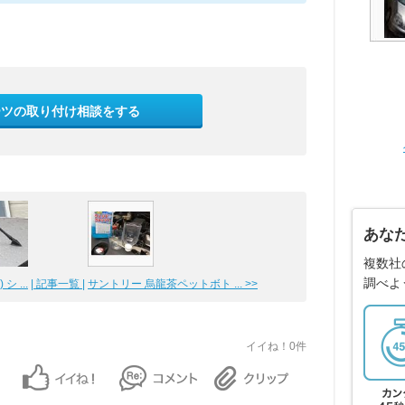
ーツの取り付け相談をする
あな
複数社
調べよ
 ...
| 記事一覧 |
サントリー 烏龍茶ペットボト ... >>
イイね！0件