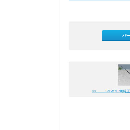
パ
<< BMW MINI(純正) シ