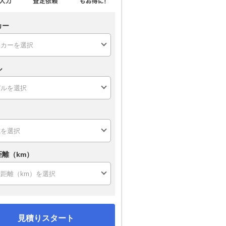
カー
ル
距離（km）
見積りスタート