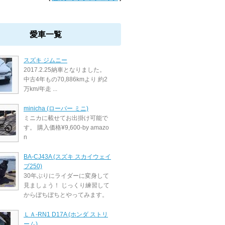
愛車一覧
スズキ ジムニー
2017.2.25納車となりました。
中古4年もの70,886kmより 約2
万km/年走 ...
minicha (ローバー ミニ)
ミニカに載せてお出掛け可能で
す。 購入価格¥9,600-by amazo
n
BA-CJ43A (スズキ スカイウェイ
ブ250)
30年ぶりにライダーに変身して
見ましょう！ じっくり練習して
からぼちぼちとやってみます。
ＬＡ-RN1 D17A (ホンダ ストリ
ーム)