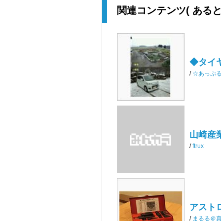
関連コンテンツ
( ある
◆タイヤ
/
☆あっぷ
山崎産
/
ftrux
アストロ
/
まるる＠