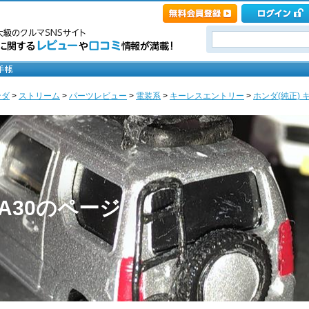
ンダ
>
ストリーム
>
パーツレビュー
>
電装系
>
キーレスエントリー
>
ホンダ(純正) キー
A-4A30のページ