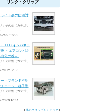
リンク・クリップ
ドライト裏の防錆対
リ：その他（カテゴリ
）
4/25 07:39:09
3-6 LED インパネラ
交換 ～エアコンパネ
美白化の巻～
リ：その他（カテゴリ
）
2/28 12:00:50
カー・ブランド不明
ヤチェーン 梯子型
リ：その他（カテゴリ
）
2/23 09:10:14
[
他のクリップをチェック
]