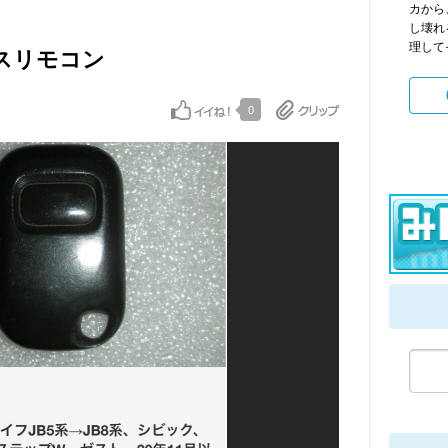
カから
し壊れ
理してそ
レスリモコン
0