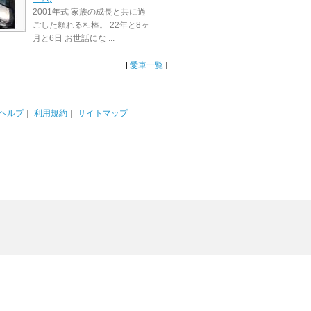
2001年式 家族の成長と共に過
ごした頼れる相棒。 22年と8ヶ
月と6日 お世話にな ...
[
愛車一覧
]
ヘルプ
｜
利用規約
｜
サイトマップ