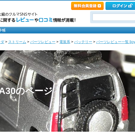
ンダ
>
ストリーム
>
パーツレビュー
>
電装系
>
バッテリー
>
パーツレビュー一覧 [joyan
A-4A30のページ