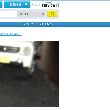
ヘルプ
'sH31A-4A30]