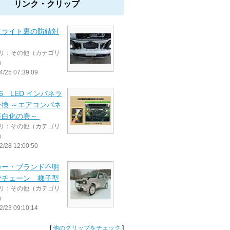
リンク・クリップ
ドライト裏の防錆対
リ：その他（カテゴリ
）
4/25 07:39:09
3-6 LED インパネラ
交換 ～エアコンパネ
美白化の巻～
リ：その他（カテゴリ
）
2/28 12:00:50
カー・ブランド不明
ヤチェーン 梯子型
リ：その他（カテゴリ
）
2/23 09:10:14
[
他のクリップをチェック
]