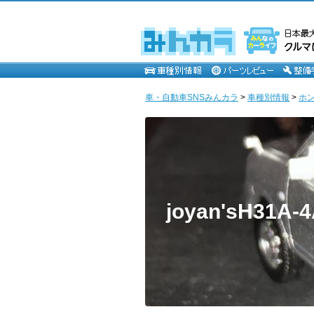
車・自動車SNSみんカラ
>
車種別情報
>
ホ
joyan'sH31