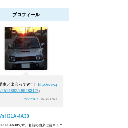
プロフィール
愛車と出会って9年！
http://cvw.j
b/2514682/48928312/
」
何シテル？
02/14 17:14
n'sH31A-4A30
n'sH31A-4A30です。名前の由来は前車ミニ