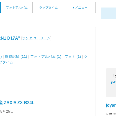
フォトアルバム
ラップタイム
▼メニュー
RN1 D17A"
[
]
ホンダ ストリーム
)
|
燃費記録 (11)
|
フォトアルバム (1)
|
フォト (1)
|
ク
プタイム
「
p/
ZAXIA ZX-B24L
joya
05月25日
joya