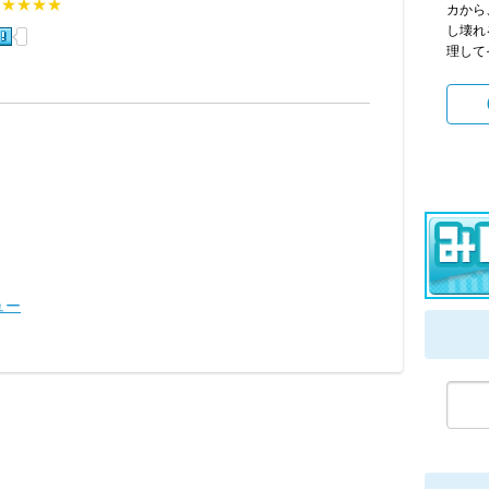
★★★★★
カから
し壊れ
理してそ
ュー