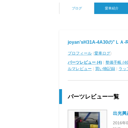
ブログ
愛車紹介
joyan'sH31A-4A30の"ＬＡ-
プロフィール
(
愛車ログ
)
パーツレビュー (4)
|
整備手帳 (46
ルマレビュー
|
買い物記録
|
ラッ
パーツレビュー一覧
出光興産 
2016年