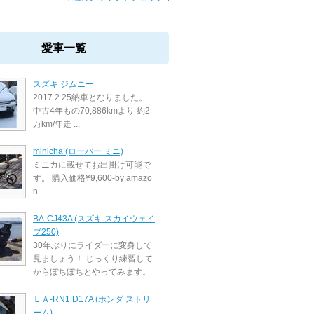
愛車一覧
スズキ ジムニー
2017.2.25納車となりました。
中古4年もの70,886kmより 約2
万km/年走 ...
minicha (ローバー ミニ)
ミニカに載せてお出掛け可能で
す。 購入価格¥9,600-by amazo
n
BA-CJ43A (スズキ スカイウェイ
ブ250)
30年ぶりにライダーに変身して
見ましょう！ じっくり練習して
からぼちぼちとやってみます。
ＬＡ-RN1 D17A (ホンダ ストリ
ーム)