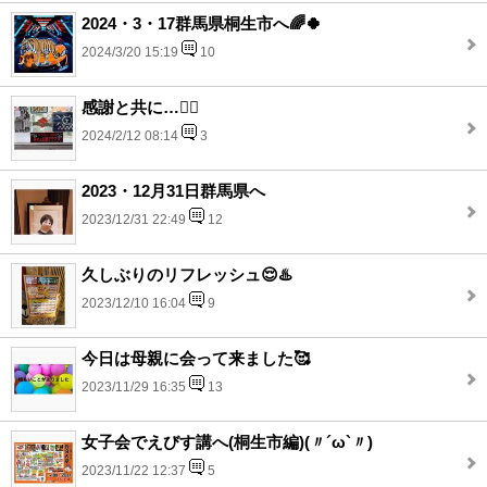
2024・3・17群馬県桐生市へ🌈🍀
2024/3/20 15:19
10
感謝と共に…🙇‍♀️
2024/2/12 08:14
3
2023・12月31日群馬県へ
2023/12/31 22:49
12
久しぶりのリフレッシュ😌♨️
2023/12/10 16:04
9
今日は母親に会って来ました🥰
2023/11/29 16:35
13
女子会でえびす講へ(桐生市編)(〃´ω`〃)
2023/11/22 12:37
5