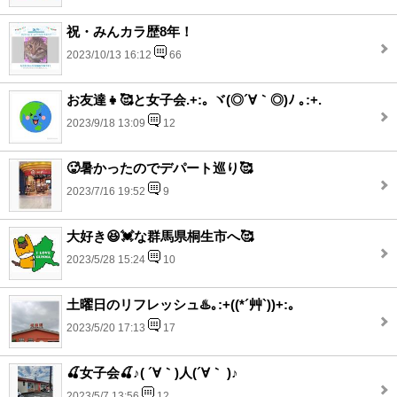
祝・みんカラ歴8年！
2023/10/13 16:12
66
お友達👧🥰と女子会.+:｡ ヾ(◎´∀｀◎)ﾉ ｡:+.
2023/9/18 13:09
12
🥵暑かったのでデパート巡り🥰
2023/7/16 19:52
9
大好き😆💓な群馬県桐生市へ🥰
2023/5/28 15:24
10
土曜日のリフレッシュ♨️｡:+((*´艸`))+:｡
2023/5/20 17:13
17
🍒女子会🍒♪( ´∀｀)人(´∀｀ )♪
2023/5/7 13:56
12