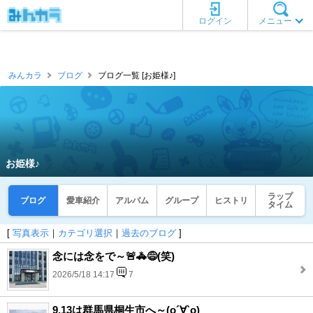
ログイン
メニュー
みんカラ
ブログ
ブログ一覧 [お姫様♪]
お姫様♪
ラップ
ブログ
愛車紹介
アルバム
グループ
ヒストリ
タイム
[
写真表示
｜
カテゴリ選択
｜
過去のブログ
]
念には念をで～🚨🚓😅(笑)
2026/5/18 14:17
7
9.13は群馬県桐生市へ～(о´∀`о)