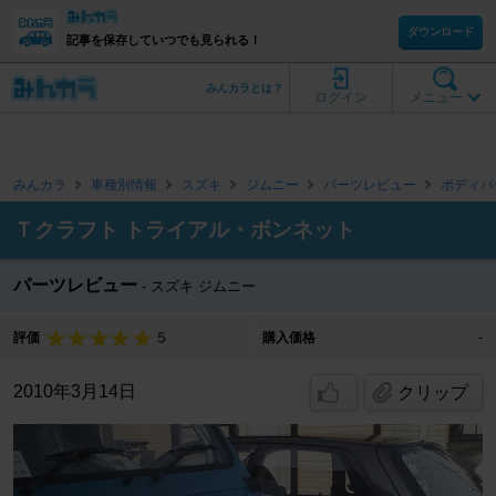
ダウンロード
記事を保存していつでも見られる！
みんカラとは？
ログイン
メニュー
みんカラ
車種別情報
スズキ
ジムニー
パーツレビュー
ボディパ
Ｔクラフト トライアル・ボンネット
パーツレビュー
スズキ ジムニー
5
評価
購入価格
-
2010年3月14日
クリップ