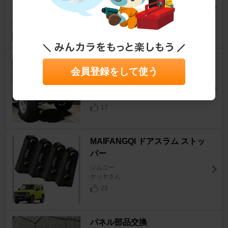
ジムニー
Atttさん
25
APIO タクティカル リアランプ
会員登録をして使う
ボックス
ジムニー
すずきサン（仮名）さん
17
MAIFANGQI ドアスラム ストッ
パー
ジムニー
ヤッヤさん
22
パネル部品交換