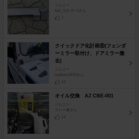
ジムニー
ks2_1(キター)さん
7
クイックドア化計画⑧(フェンダ
ーミラー取付け、ドアミラー撤
去)
ジムニー
outdoor1970さん
15
オイル交換 AZ CBE-001
ジムニー
クレー爺さん
14