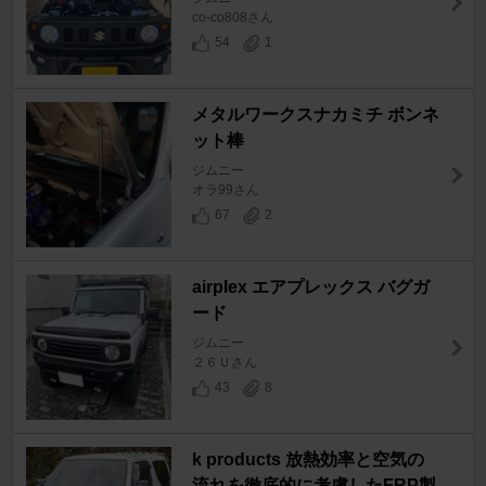
co-co808さん
54
1
メタルワークスナカミチ ボンネ
ット棒
ジムニー
オラ99さん
67
2
airplex エアプレックス バグガ
ード
ジムニー
２６Ｕさん
43
8
k products 放熱効率と空気の
流れを徹底的に考慮したFRP製