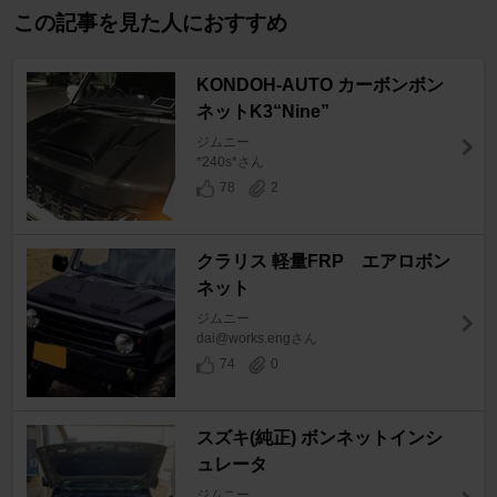
この記事を見た人におすすめ
KONDOH-AUTO カーボンボン
ネットK3“Nine”
ジムニー
*240s*さん
78
2
クラリス 軽量FRP エアロボン
ネット
ジムニー
dai@works.engさん
74
0
スズキ(純正) ボンネットインシ
ュレータ
ジムニー