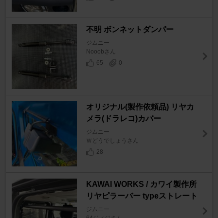
不明 ボンネットダンパー
ジムニー
Nooobさん
65
0
オリジナル(製作依頼品) リヤカ
メラ(ドラレコ)カバー
ジムニー
Ｗどうでしょうさん
28
KAWAI WORKS / カワイ製作所
リヤピラーバー typeストレート
ジムニー
64ジィジさん