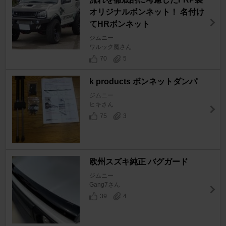
オリジナルボンネット！ 名付け
てHRボンネット
ジムニー
ワルック魔さん
70
5
k products ボンネットダンパ
ジムニー
ヒキさん
75
3
欧州スズキ純正 バグガード
ジムニー
Gang7さん
39
4