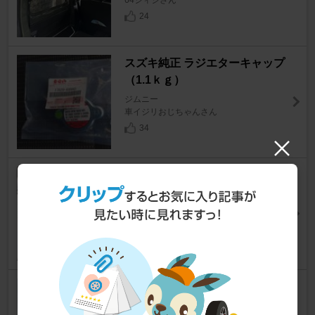
24
スズキ純正 ラジエターキャップ
（1.1ｋｇ）
ジムニー
車イジリおじちゃんさん
34
GS YUASA ECO.R Revolution
ジムニー
sb@さん
10
ショウワガレージ スペアタイヤ
移動ブラケット