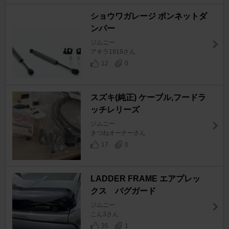
ショウワガレージ ボンネットダ
ンパー
ジムニー
アキラ1919さん
12
0
スズキ(純正) ケーブル,フードラ
ッチレリーズ
ジムニー
きつねオーナーさん
17
0
LADDER FRAME エアプレッ
クス バグガード
ジムニー
こん3さん
35
1