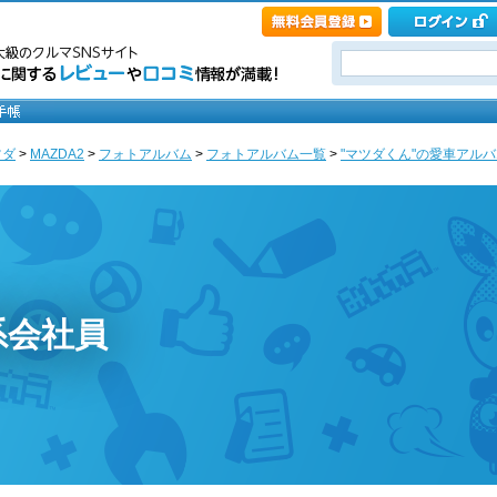
ツダ
>
MAZDA2
>
フォトアルバム
>
フォトアルバム一覧
>
"マツダくん"の愛車アルバム 
系会社員