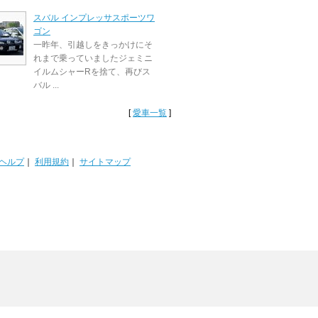
スバル インプレッサスポーツワ
ゴン
一昨年、引越しをきっかけにそ
れまで乗っていましたジェミニ
イルムシャーRを捨て、再びス
バル ...
[
愛車一覧
]
ヘルプ
｜
利用規約
｜
サイトマップ