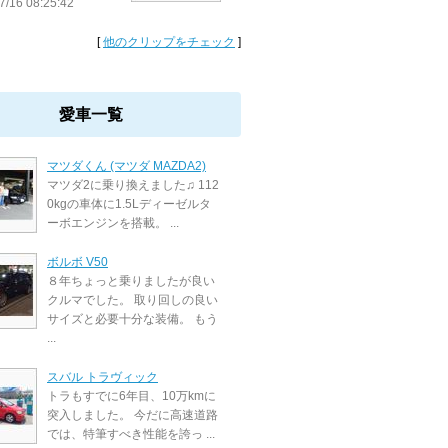
7/16 08:25:42
[
他のクリップをチェック
]
愛車一覧
マツダくん (マツダ MAZDA2)
マツダ2に乗り換えました♫ 112
0kgの車体に1.5Lディーゼルタ
ーボエンジンを搭載。 ...
ボルボ V50
８年ちょっと乗りましたが良い
クルマでした。 取り回しの良い
サイズと必要十分な装備。 もう
...
スバル トラヴィック
トラもすでに6年目、10万kmに
突入しました。 今だに高速道路
では、特筆すべき性能を誇っ ...