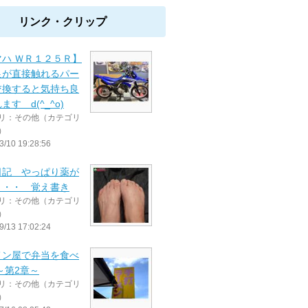
リンク・クリップ
マハ ＷＲ１２５Ｒ】
足が直接触れるパー
交換すると気持ち良
ます d(^_^o)
リ：その他（カテゴリ
）
3/10 19:28:56
日記 やっぱり薬が
・・・ 覚え書き
リ：その他（カテゴリ
）
9/13 17:02:24
メン屋で弁当を食べ
～第2章～
リ：その他（カテゴリ
）