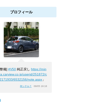
プロフィール
[整備]
#V50
純正戻し
https://min
ra.carview.co.jp/userid/251872/c
/2171933/6532156/note.aspx
」
何シテル？
09/05 19:16
B