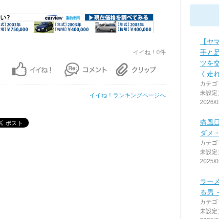
【ヤ
手と
イイね！0件
ツを
く走れ
カテゴ
未設定
イイね！ランキングページへ
2026/0
痛風
ダメ
カテゴ
未設定
2025/0
ラー
る男 
カテゴ
未設定