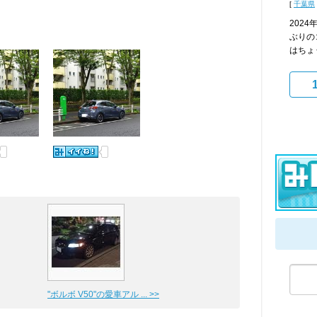
[
千葉県
202
ぶりの
はちょ
"ボルボ V50"の愛車アル ... >>