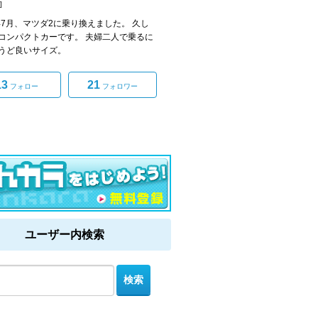
]
4年7月、マツダ2に乗り換えました。 久し
コンパクトカーです。 夫婦二人で乗るに
うど良いサイズ。
13
21
フォロー
フォロワー
ユーザー内検索