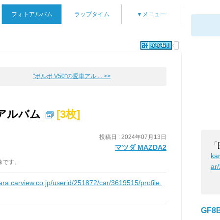
フォトアルバム
ラップタイム
▼メニュー
"ボルボ V50"の愛車アル ... >>
アルバム
[3枚]
投稿日 : 2024年07月13日
「
マツダ MAZDA2
ka
像です。
ar
ara.carview.co.jp/userid/251872/car/3619515/profile.
GF8