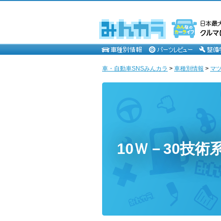
車・自動車SNSみんカラ
>
車種別情報
>
マ
10Ｗ－30技術