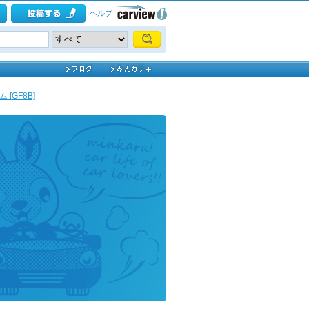
ヘルプ
[GF8B]