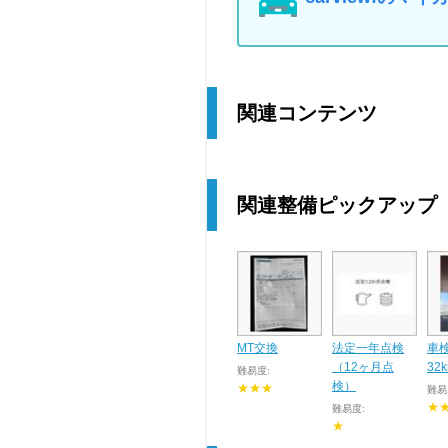
関連コンテンツ
関連整備ピックアップ
MT交換
法定一年点検
車検
（12ヶ月点
32
難易度:
検）
★★★
難易
★
難易度:
★