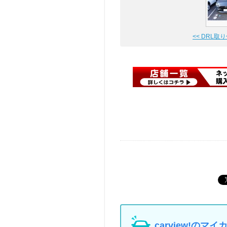
<< DRL取
carview!の