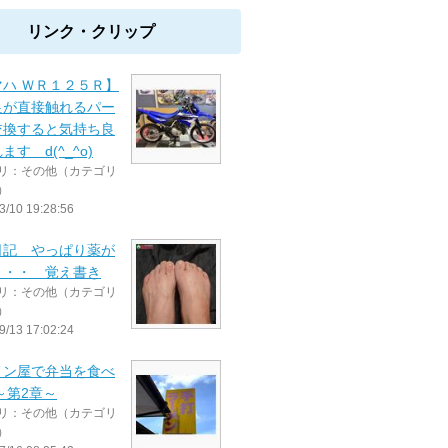
リンク・クリップ
マハ ＷＲ１２５Ｒ】
足が直接触れるパー
交換すると気持ち良
ます d(^_^o)
リ：その他（カテゴリ
）
3/10 19:28:56
日記 やっぱり薬が
・・・ 覚え書き
リ：その他（カテゴリ
）
9/13 17:02:24
メン屋で弁当を食べ
～第2章～
リ：その他（カテゴリ
）