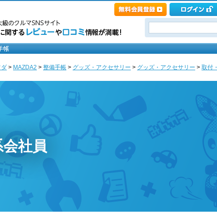
ツダ
>
MAZDA2
>
整備手帳
>
グッズ・アクセサリー
>
グッズ・アクセサリー
>
取付
系会社員