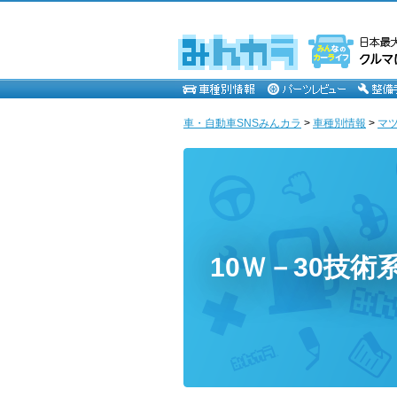
車・自動車SNSみんカラ
>
車種別情報
>
マ
10Ｗ－30技術