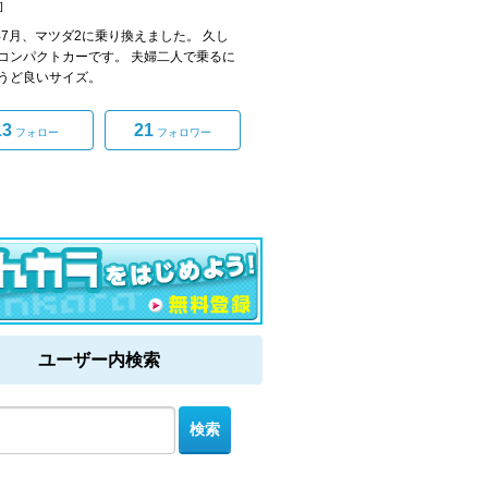
]
4年7月、マツダ2に乗り換えました。 久し
コンパクトカーです。 夫婦二人で乗るに
うど良いサイズ。
13
21
フォロー
フォロワー
ユーザー内検索