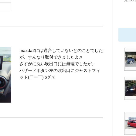
2025/0
mazda2には適合していないとのことでした
が、すんなり取付できましたよ♫
さすがに丸い吹出口には無理でしたが、
ハザードボタン左の吹出口にジャストフィ
ット(￣ー￣)ｂｸﾞｯ!