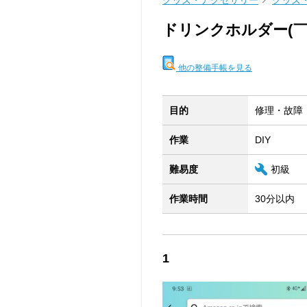
グッズ・アクセサリー
グッズ
ドリンクホルダー(￣
他の整備手帳を見る
目的
修理・故障
作業
DIY
難易度
初級
作業時間
30分以内
1