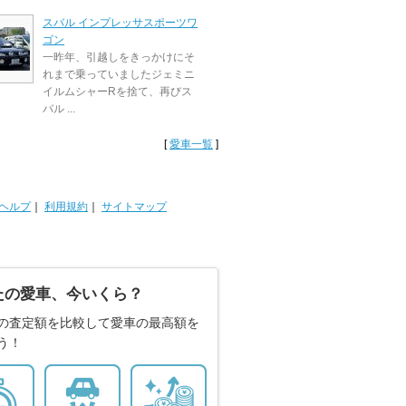
スバル インプレッサスポーツワ
ゴン
一昨年、引越しをきっかけにそ
れまで乗っていましたジェミニ
イルムシャーRを捨て、再びス
バル ...
[
愛車一覧
]
ヘルプ
｜
利用規約
｜
サイトマップ
たの愛車、今いくら？
の査定額を比較して愛車の最高額を
う！