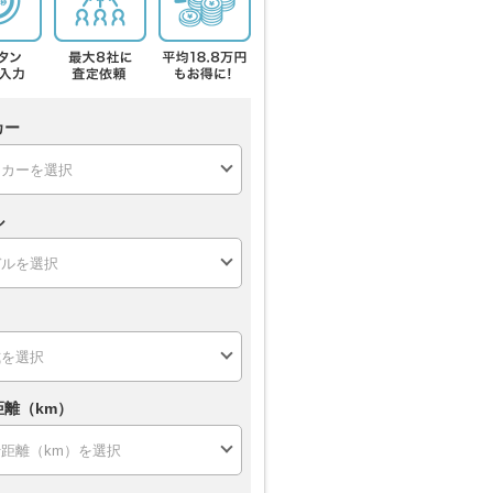
カー
ル
距離（km）