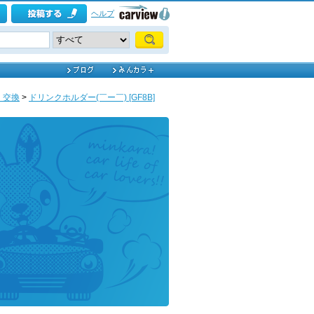
ヘルプ
・交換
>
ドリンクホルダー(￣ー￣) [GF8B]