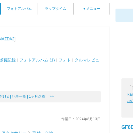
フォトアルバム
ラップタイム
▼メニュー
]
AZDA2
燃費記録
|
フォトアルバム (1)
|
フォト
|
クルマレビュ
「
ka
り付け♫
| 記事一覧 |
1ヶ月点検 >>
ar
作業日：2024年8月13日
GF8