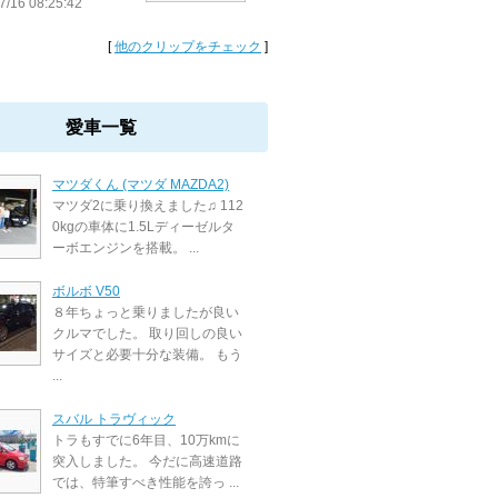
7/16 08:25:42
[
他のクリップをチェック
]
愛車一覧
マツダくん (マツダ MAZDA2)
マツダ2に乗り換えました♫ 112
0kgの車体に1.5Lディーゼルタ
ーボエンジンを搭載。 ...
ボルボ V50
８年ちょっと乗りましたが良い
クルマでした。 取り回しの良い
サイズと必要十分な装備。 もう
...
スバル トラヴィック
トラもすでに6年目、10万kmに
突入しました。 今だに高速道路
では、特筆すべき性能を誇っ ...