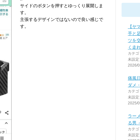
サイドのボタンを押すとゆっくり展開しま
す。
主張するデザインではないので良い感じで
す。
【ヤ
手と
ツを
く走れ
カテゴ
未設定
2026/0
痛風
ダメ
カテゴ
未設定
2025/0
ラー
る男 
カテゴ
未設定