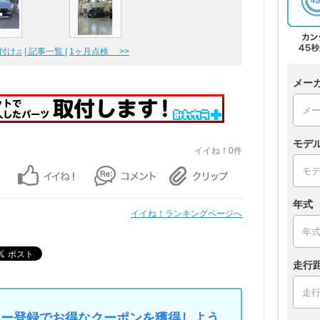
り付け♫
| 記事一覧 |
1ヶ月点検 >>
メー
モデ
イイね！0件
年式
イイね！ランキングページへ
走行
マイカー登録でお得なクーポンを獲得しよう