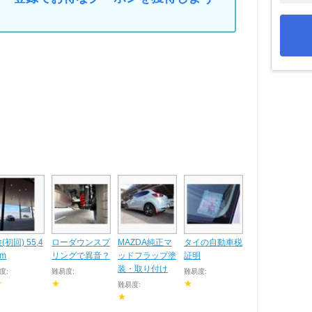
(初回) 55,4
ローダウンスプ
MAZDA純正マ
タイの自動車税
km
リングで異音？
ッドフラップ塗
証明
装・取り付け
度:
難易度:
難易度:
★
★
★
難易度:
★