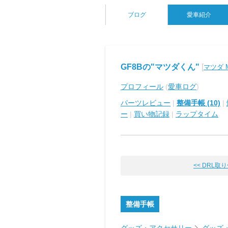
ブログ
愛車紹介
GF8Bの"マツダくん"
[
マツダ M
プロフィール
(
愛車ログ
)
パーツレビュー
|
整備手帳 (10)
|
ー
|
買い物記録
|
ラップタイム
<< DRL取
整備手帳