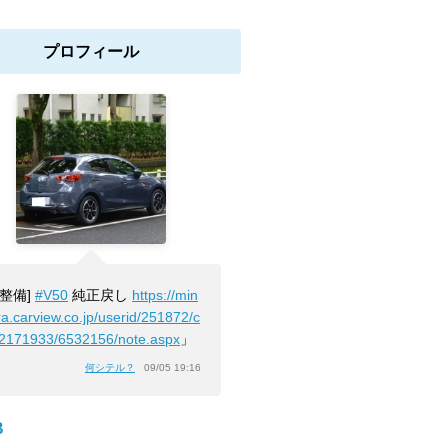
プロフィール
[整備]
#V50
純正戻し
https://min
ra.carview.co.jp/userid/251872/c
/2171933/6532156/note.aspx
」
何シテル？
09/05 19:16
B