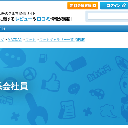
ツダ
>
MAZDA2
>
フォト
>
フォトギャラリー一覧 [GF8B]
系会社員