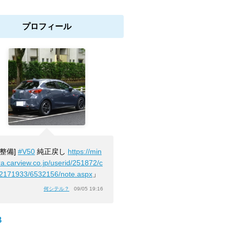
プロフィール
[整備]
#V50
純正戻し
https://min
ra.carview.co.jp/userid/251872/c
/2171933/6532156/note.aspx
」
何シテル？
09/05 19:16
B