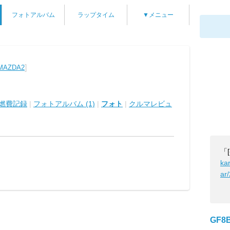
フォトアルバム
ラップタイム
▼メニュー
]
AZDA2
燃費記録
|
フォトアルバム (1)
|
フォト
|
クルマレビュ
「
ka
ar
GF8