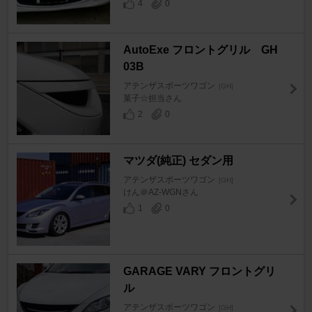
4
0
AutoExe フロントグリル GH
03B
アテンザスポーツワゴン
[GH]
菓子☆担当さん
2
0
マツダ(純正) セダン用
アテンザスポーツワゴン
[GH]
けん＠AZ-WGNさん
1
0
GARAGE VARY フロントグリ
ル
アテンザスポーツワゴン
[GH]