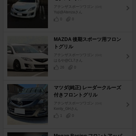
アテンザスポーツワゴン
[GH]
Yuji@Atenzaさん
0
0
MAZDA 後期スポーツ用フロン
トグリル
アテンザスポーツワゴン
[GH]
はるや@CL7さん
26
0
マツダ(純正) レーダークルーズ
付きフロントグリル
アテンザスポーツワゴン
[GH]
Kenty_GHさん
1
0
Megan Racing フロントアッパ