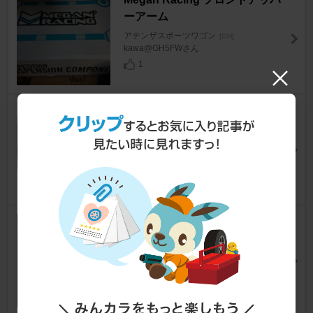
ーアーム
アテンザスポーツワゴン
[GH]
kawa@GH5FWさん
1
BatberryStyle アテンザGH系ア
イラインフィルム(オレンジ)
アテンザスポーツワゴン
[GH]
GT500さん
0
KYB(カヤバ) Lowfer Sports
アテンザスポーツワゴン
[GH]
片道700km＠Atenza2ndさん
3