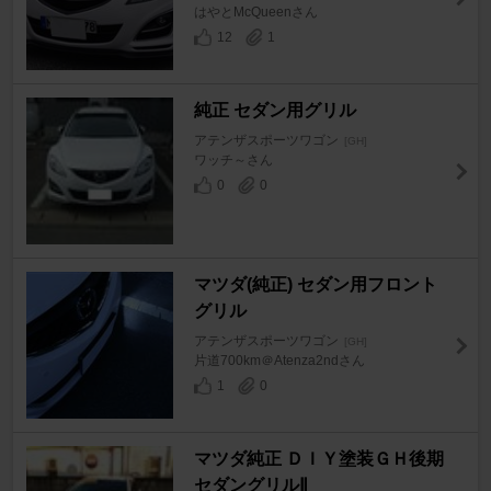
はやとMcQueenさん
12
1
純正 セダン用グリル
アテンザスポーツワゴン
[GH]
ワッチ～さん
0
0
マツダ(純正) セダン用フロント
グリル
アテンザスポーツワゴン
[GH]
片道700km＠Atenza2ndさん
1
0
マツダ純正 ＤＩＹ塗装ＧＨ後期
セダングリルⅡ