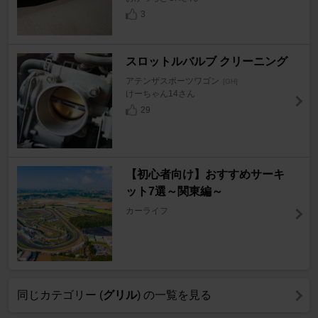
3
スロットルバルブ クリーニング
アテンザスポーツワゴン
[GH]
けーちゃん14さん
29
【初心者向け】おすすめサーキ
ット7選～関東編～
カーライフ
同じカテゴリー (
グリル
) の一覧を見る