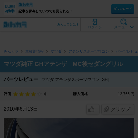
ダウンロード
記事を保存していつでも見られる！
みんカラとは？
ログイン
メニュー
みんカラ
車種別情報
マツダ
アテンザスポーツワゴン
パーツレビュ
マツダ純正 GHアテンザ MC後セダングリル
パーツレビュー
マツダ アテンザスポーツワゴン [GH]
4
評価
購入価格
13,755 円
2010年6月13日
クリップ