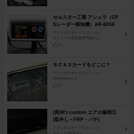
セルスター工業 アシュラ（GP
Sレーダー探知機）AR-60SE
アテンザスポーツワゴン
[GH]
カリスマ介護支援専門員さん
0
ＢＣＡＳカードをどこに？
アテンザスポーツワゴン
[GH]
showkawaさん
0
(再)M’z custom エアロ修理①
(取外し～FRP・パテ)
アテンザスポーツワゴン
[GH]
おかっち@GHさん