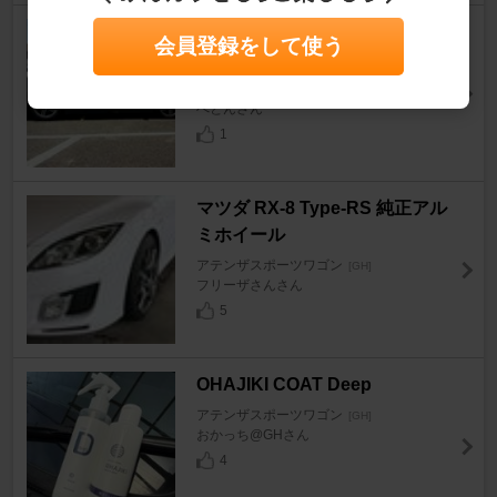
LARGUS フルタップ式車高
会員登録をして使う
調 減衰３２段
アテンザスポーツワゴン
[GH]
べとんさん
1
マツダ RX-8 Type-RS 純正アル
ミホイール
アテンザスポーツワゴン
[GH]
フリーザさんさん
5
OHAJIKI COAT Deep
アテンザスポーツワゴン
[GH]
おかっち@GHさん
4