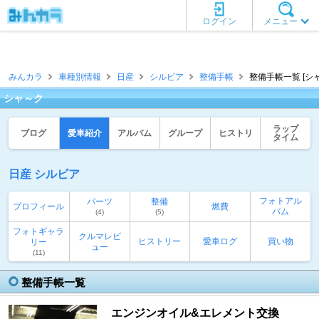
ログイン
メニュー
みんカラ
車種別情報
日産
シルビア
整備手帳
整備手帳一覧 [シ
シャ～ク
ラップ
ブログ
愛車紹介
アルバム
グループ
ヒストリ
タイム
日産 シルビア
フォトアル
パーツ
整備
プロフィール
燃費
バム
(4)
(5)
フォトギャラ
クルマレビ
ヒストリー
愛車ログ
買い物
リー
ュー
(11)
整備手帳一覧
エンジンオイル&エレメント交換