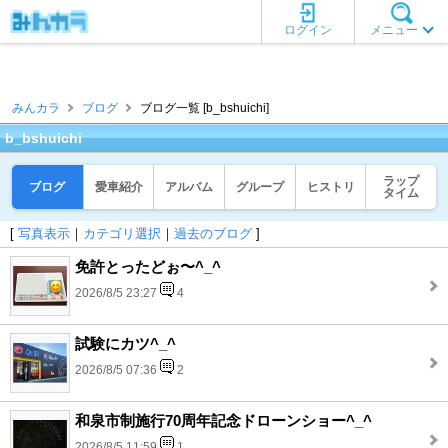
ログイン
メニュー
みんカラ
ブログ
ブログ一覧 [b_bshuichi]
b_bshuichi
ラップ
ブログ
愛車紹介
アルバム
グループ
ヒストリ
タイム
[
写真表示
｜
カテゴリ選択
｜
過去のブログ
]
免許とったどぉ〜^_^
2026/8/5 23:27
4
試験にカツ^_^
2026/8/5 07:36
2
和泉市制施行70周年記念ドローンショー^_^
2026/8/5 11:59
1