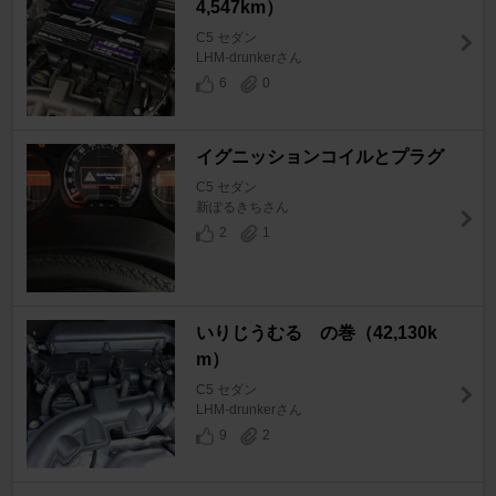
4,547km）
C5 セダン
LHM-drunkerさん
6
0
イグニッションコイルとプラグ
C5 セダン
新ぽるきちさん
2
1
いりじうむる の巻（42,130k
m）
C5 セダン
LHM-drunkerさん
9
2