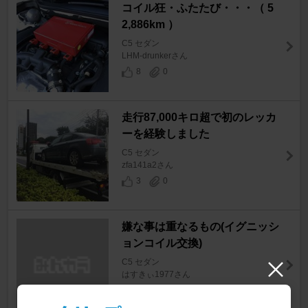
コイル狂・ふたたび・・・（ 5
2,886km ）
C5 セダン
LHM-drunkerさん
8
0
走行87,000キロ超で初のレッカ
ーを経験しました
C5 セダン
zfa141a2さん
3
0
嫌な事は重なるもの(イグニッシ
ョンコイル交換)
C5 セダン
はすきぃ1977さん
3
0