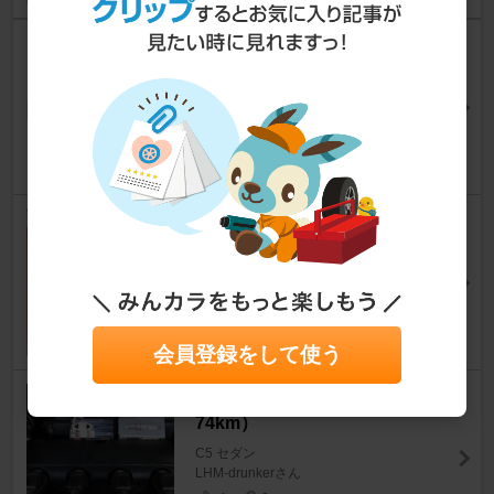
部品を集めてます１。スロット
ルボディと点火系を個人輸入
C5 セダン
やまｐさん
10
2
イグニッションコイル交換
C5 セダン
citroさん
17
0
会員登録をして使う
あーるえっくする の巻（43,7
74km）
C5 セダン
LHM-drunkerさん