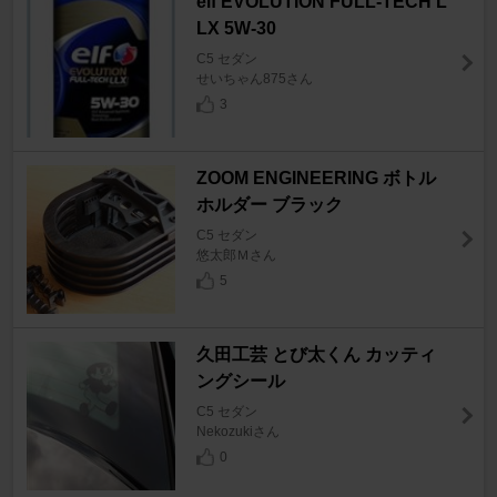
elf EVOLUTION FULL-TECH L
LX 5W-30
C5 セダン
せいちゃん875さん
3
ZOOM ENGINEERING ボトル
ホルダー ブラック
C5 セダン
悠太郎Ｍさん
5
久田工芸 とび太くん カッティ
ングシール
C5 セダン
Nekozukiさん
0