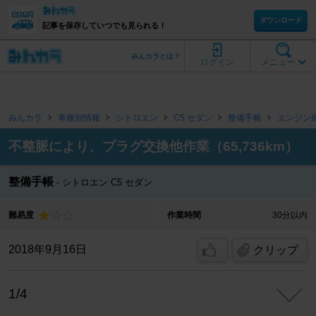
ダウンロード
記事を保存していつでも見られる！
みんカラとは？
ログイン
メニュー
みんカラ
車種別情報
シトロエン
C5 セダン
整備手帳
エンジン
不整脈により、プラグ交換他作業（65,736km）
整備手帳
シトロエン C5 セダン
難易度
作業時間
30分以内
2018年9月16日
クリップ
1/4