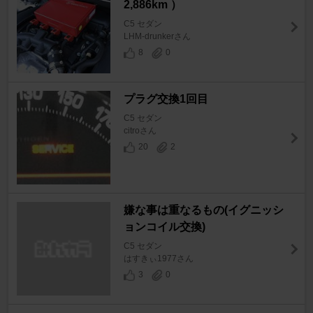
2,886km ）
C5 セダン
LHM-drunkerさん
8
0
プラグ交換1回目
C5 セダン
citroさん
20
2
嫌な事は重なるもの(イグニッシ
ョンコイル交換)
C5 セダン
はすきぃ1977さん
3
0