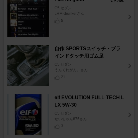
C5 セダン
LHM-drunkerさん
5
自作 SPORTSスイッチ・ブラ
インドタッチ用ゴム足
C5 セダン
うんてれがん。さん
21
elf EVOLUTION FULL-TECH L
LX 5W-30
C5 セダン
せいちゃん875さん
3