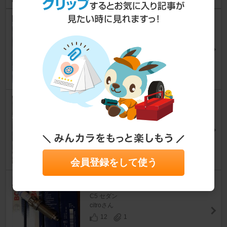
いりじうむる の巻（42,130k
m）
C5 セダン
LHM-drunkerさん
9
2
コイルで黒鉛対策？・・・（4
4,547km）
C5 セダン
LHM-drunkerさん
6
0
会員登録をして使う
プラグ交換2回目
C5 セダン
citroさん
12
1