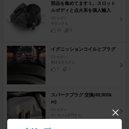
部品を集めてます１。スロット
ルボディと点火系を個人輸入
C5 セダン
やまｐさん
10
2
イグニッションコイルとプラグ
C5 セダン
新ぽるきちさん
2
1
スパークプラグ 交換(49,900k
m)
C5 セダン
せいちゃん875さん
5
0