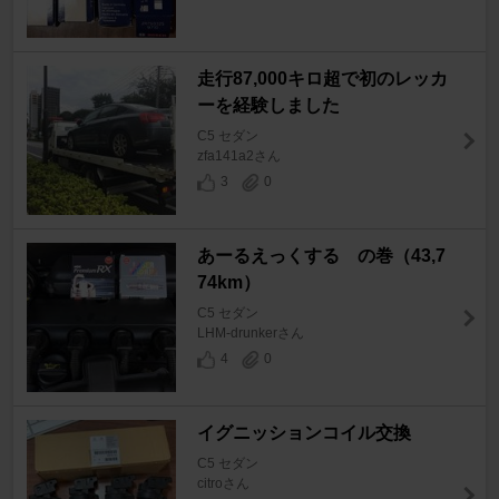
走行87,000キロ超で初のレッカ
ーを経験しました
C5 セダン
zfa141a2さん
3
0
あーるえっくする の巻（43,7
74km）
C5 セダン
LHM-drunkerさん
4
0
イグニッションコイル交換
C5 セダン
citroさん