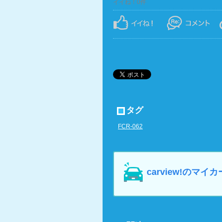
イイね！0件
タグ
FCR-062
carview!の