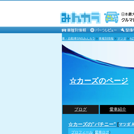
車・自動車SNSみんカラ
>
車種別情報
>
マツダ
>
A
☆カーズのページ
ブログ
愛車紹介
☆カーズの"パチニー"
[
マツダ 
プロフィール
(
愛車ログ
)