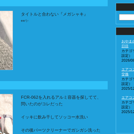
タイトルと合わない『メガシャキ』
👀✨
おやま
日目
カテゴ
設定）
2026/08
エアコ
交換
カテゴ
設定）
2025/12
FCR-062を入れるアルミ容器を探してて、
エアコ
カテゴ
閃いたのがコレだった
設定）
2025/12
イッキに飲み干してソッコー水洗い
その後パーツクリーナーでガシガシ洗った