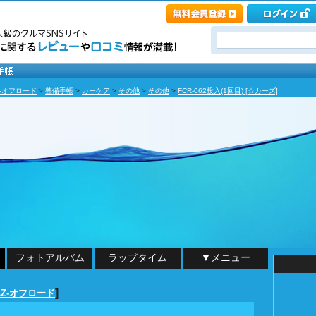
Z-オフロード
>
整備手帳
>
カーケア
>
その他
>
その他
>
FCR-062投入(1回目) [☆カーズ]
フォトアルバム
ラップタイム
▼メニュー
]
AZ-オフロード