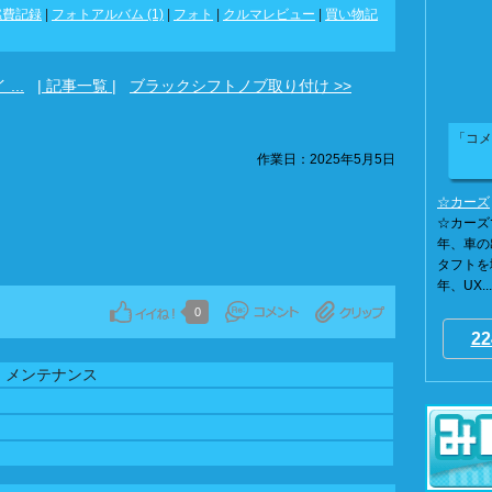
燃費記録
|
フォトアルバム (1)
|
フォト
|
クルマレビュー
|
買い物記
...
| 記事一覧 |
ブラックシフトノブ取り付け >>
「コメ
作業日：2025年5月5日
☆カーズ
☆カーズ
年、車の
タフトを増
年、UX...
0
22
・メンテナンス