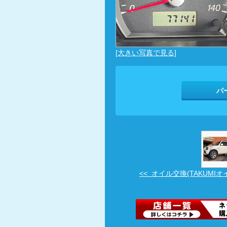
[大きい写真で見る]
パ
<< オイル交換(TAKUMIオイ 