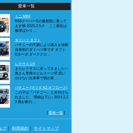
愛車一覧
ミニ MINI
R56クーパーSの後期型に乗って
ます😄 2025.2.5🎶 ここ最近は
修理ばかり ...
ダイハツ タフト
パチニーの不調により購入を決断
自身初のダイハツ車です タフト
Gターボ ダーククロ ...
レクサス UX
またレクサスに戻ってきました✨
奥さん専用モビルスーツ🤣 思い
がけない出来事で我が家 ...
パチニー (マツダ AZ-オフロード)
この子は『パチニー』と名付けら
れました。 理由は下に↓ 2024,1,1
3 我が家の ...
[
愛車一覧
]
ルプ
｜
利用規約
｜
サイトマップ