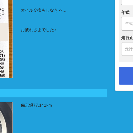
オイル交換もしなきゃ…
年式
お疲れさまでした♪
走行距
備忘録77,141km