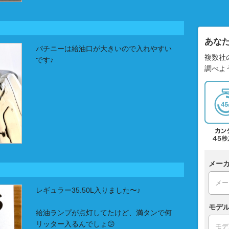
あな
パチニーは給油口が大きいので入れやすい
複数社
です♪
調べよ
メー
レギュラー35.50L入りました〜♪
モデ
給油ランプが点灯してたけど、満タンで何
リッター入るんでしょ😕