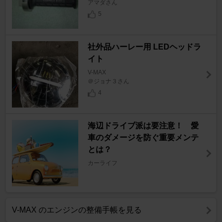
アマダさん
5
社外品ハーレー用 LEDヘッドラ
イト
V-MAX
＠ジョナ３さん
4
海辺ドライブ派は要注意！ 愛
車のダメージを防ぐ重要メンテ
とは？
カーライフ
V-MAX のエンジンの整備手帳を見る