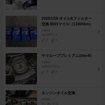
2020/1/18 オイル&フィルター
交換 8691マイル（13905km）
V-MAX
nao@47さん
8
0
ヤマルーブプレミアム10w-40
V-MAX
sakalex74さん
8
0
エンジンオイル交換
V-MAX
わいあいさん