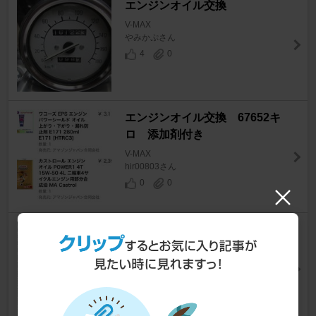
エンジンオイル交換
V-MAX
やみかぷさん
4
0
エンジンオイル交換 67652キ
ロ 添加剤付き
V-MAX
hir00803さん
0
0
冷却ファン手動ON－OFFスイ
ッチ取付
V-MAX
ひD5さん
6