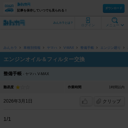
ダウンロード
記事を保存していつでも見られる！
みんカラとは？
ログイン
メニュー
みんカラ
車種別情報
ヤマハ
V-MAX
整備手帳
エンジン廻り
エンジンオイル＆フィルター交換
整備手帳
ヤマハ V-MAX
難易度
作業時間
1時間以内
2026年3月1日
クリップ
1/1