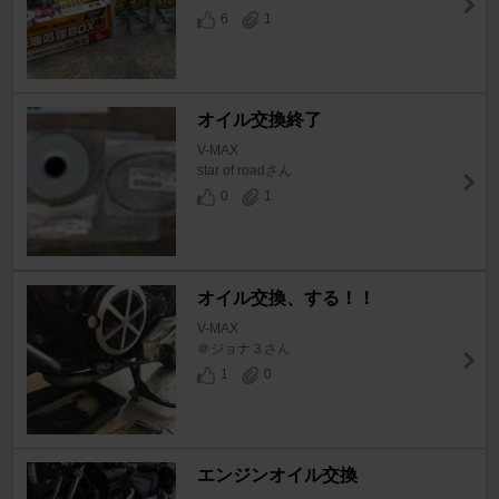
6
1
オイル交換終了
V-MAX
star of roadさん
0
1
オイル交換、する！！
V-MAX
＠ジョナ３さん
1
0
エンジンオイル交換