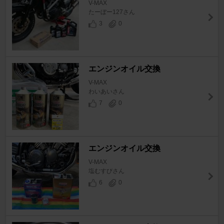
V-MAX
たーぼー127さん
3
0
エンジンオイル交換
V-MAX
わいあいさん
7
0
エンジンオイル交換
V-MAX
塩むすびさん
6
0