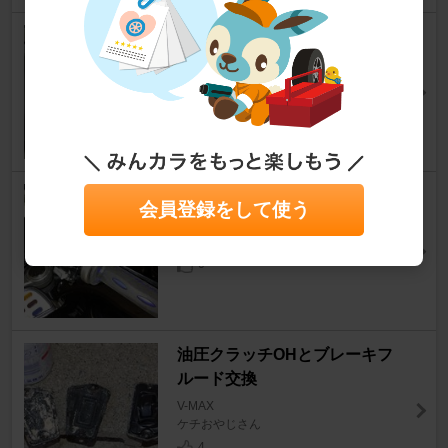
エンジンを手で回してみます
V-MAX
ケチおやじさん
7
ハイスロ取り付け
会員登録をして使う
V-MAX
haru_ge8さん
0
油圧クラッチOHとブレーキフ
ルード交換
V-MAX
ケチおやじさん
4