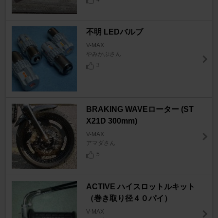
不明 LEDバルブ
V-MAX
やみかぷさん
3
BRAKING WAVEローター (ST
X21D 300mm)
V-MAX
アマダさん
5
ACTIVE ハイスロットルキット
（巻き取り径４０パイ）
V-MAX