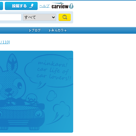
ヘルプ
110]