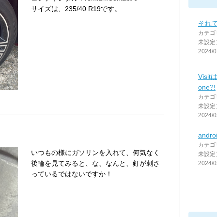
サイズは、235/40 R19です。
それ
カテゴ
未設定
2024/0
Vis
one?!
カテゴ
未設定
2024/0
andr
カテゴ
いつもの様にガソリンを入れて、何気なく
未設定
後輪を見てみると、な、なんと、釘が刺さ
2024/0
っているではないですか！