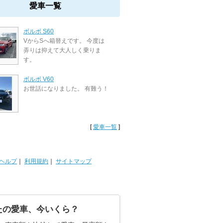
愛車一覧
ボルボ S60
VからSへ箱替えです。 今度は
弄りは抑えて大人しく乗りま
す。
ボルボ V60
お世話になりました。 有難う！
[
愛車一覧
]
ヘルプ
｜
利用規約
｜
サイトマップ
たの愛車、今いくら？