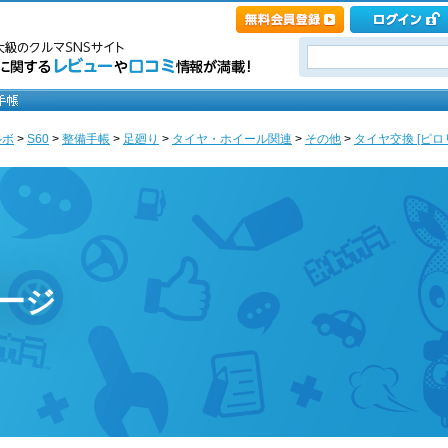
ルボ
>
S60
>
整備手帳
>
足廻り
>
タイヤ・ホイール関連
>
その他
>
タイヤ交換 [ピロリ
ページ