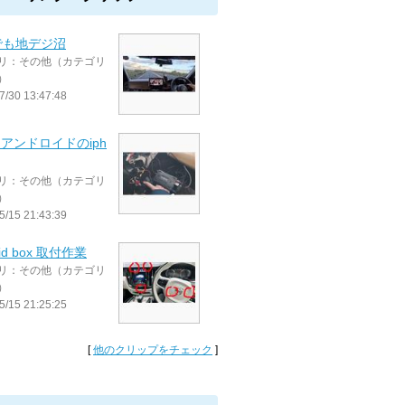
でも地デジ沼
リ：その他（カテゴリ
）
7/30 13:47:48
itはアンドロイドのiph
リ：その他（カテゴリ
）
5/15 21:43:39
oid box 取付作業
リ：その他（カテゴリ
）
5/15 21:25:25
[
他のクリップをチェック
]