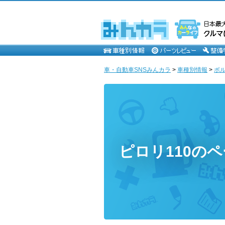
車・自動車SNSみんカラ
>
車種別情報
>
ボ
ピロリ110の