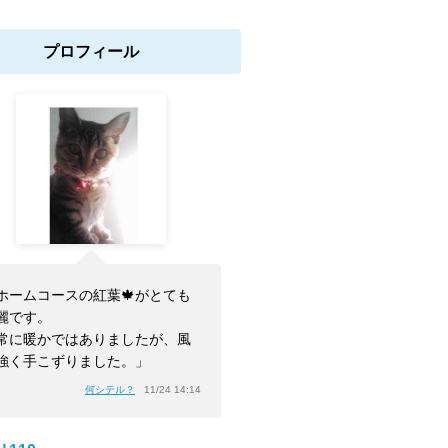
プロフィール
ホームコースの紅葉🍁がとても
麗です。
常に暖かではありましたが、風
強く手こずりました。」
何シテル？
11/24 14:14