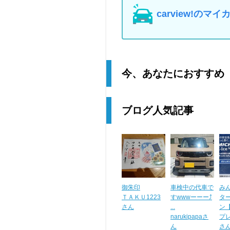
carview!の
今、あなたにおすすめ
ブログ人気記事
御朱印
車検中の代車で
み
ＴＡＫＵ1223
すwwwーーー⤴️
タ
さん
...
ン【X
narukipapaさ
プ
ん
さ