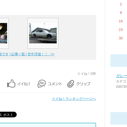
2
9
16
23
30
更新です
| 記事一覧 |
空中浮遊！！ >>
イイね！0件
ガレ
カテゴ
2007/0
イイね！ランキングページへ