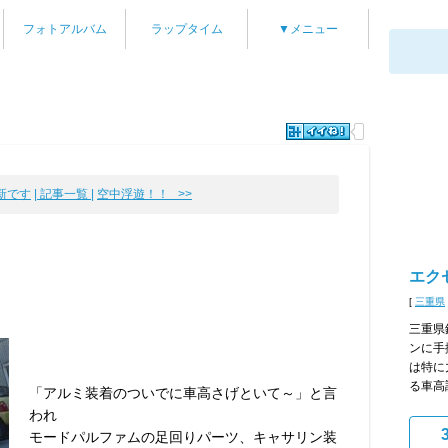
フォトアルバム
ラップタイム
▼メニュー
更新です
| 記事一覧 |
空中浮遊！！ >>
エク
[
三重県
三重県
ンに手
は特に
る車高
「アルミ装着のついでに車高さげといて～」と言
われ
モードパルファムの足回りパーツ、キャサリン装