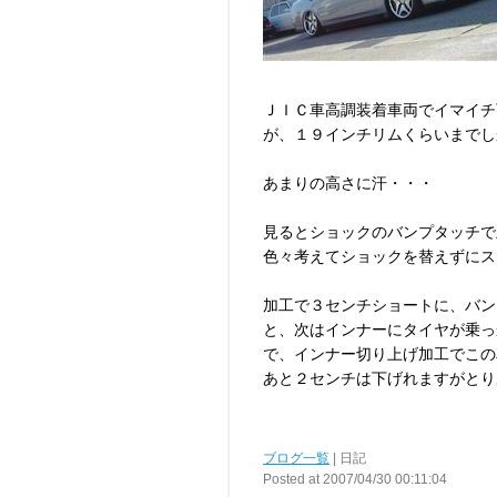
ＪＩＣ車高調装着車両でイマイチ
が、１９インチリムくらいまでし
あまりの高さに汗・・・
見るとショックのバンプタッチで
色々考えてショックを替えずにス
加工で３センチショートに、バン
と、次はインナーにタイヤが乗っ
で、インナー切り上げ加工でこの
あと２センチは下げれますがとり
ブログ一覧
| 日記
Posted at 2007/04/30 00:11:04