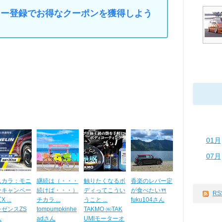
マイカー登録でお得なクーポンを獲得しよう
01月
07月
んカラ：モニ
継続は（・・・
触りたくなるボ
香楽のレバー定
ーキャンペー
続けば・・・）
ディってこうい
が食べたい🍴
RS
 ...
チカラ ...
うこと ...
fuku104さん
レゼンスZS
tompumpkinhe
TAKMO ㈱TAK
ん
adさん
UMIモーターオ