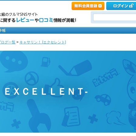
ブログ一覧
>
キャサリン！ [エクセレント]
 ＥＸＣＥＬＬＥＮＴ-