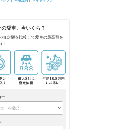
ヘルプ
｜
利用規約
｜
サイトマップ
たの愛車、今いくら？
の査定額を比較して愛車の最高額を
う！
カー
ル