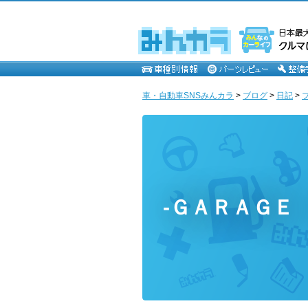
車・自動車SNSみんカラ
>
ブログ
>
日記
>
-ＧＡＲＡＧＥ