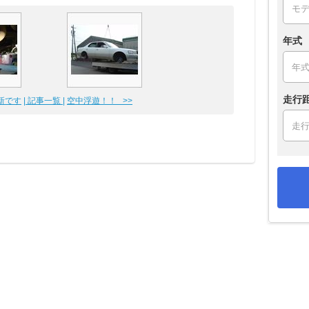
年式
走行
更新です
| 記事一覧 |
空中浮遊！！ >>