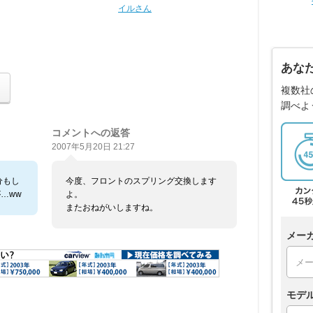
イルさん
あな
複数社
調べよ
コメントへの返答
2007年5月20日 21:27
分もし
今度、フロントのスプリング交換します
が…ww
よ。
またおねがいしますね。
メー
モデ