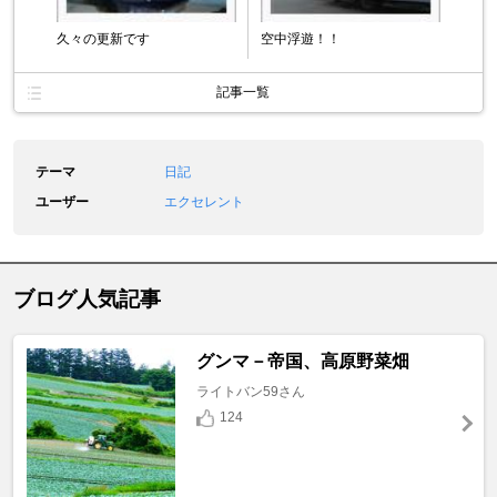
久々の更新です
空中浮遊！！
記事一覧
テーマ
日記
ユーザー
エクセレント
ブログ人気記事
グンマ－帝国、高原野菜畑
ライトバン59さん
124