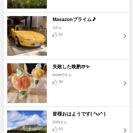
Masazonプライム🎵
.ξさん
62
失敗した晩酌🍺✨
brown3さん
94
皆様おはようです( ^ω^ )
Zollyさん
63