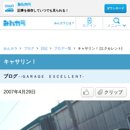
ダウンロード
記事を保存していつでも見られる！
みんカラとは？
ログイン
メニュー
みんカラ
ブログ
日記
ブログ一覧
キャサリン！ [エクセレント]
キャサリン！
ブログ
-ＧＡＲＡＧＥ ＥＸＣＥＬＬＥＮＴ-
2007年4月29日
クリップ