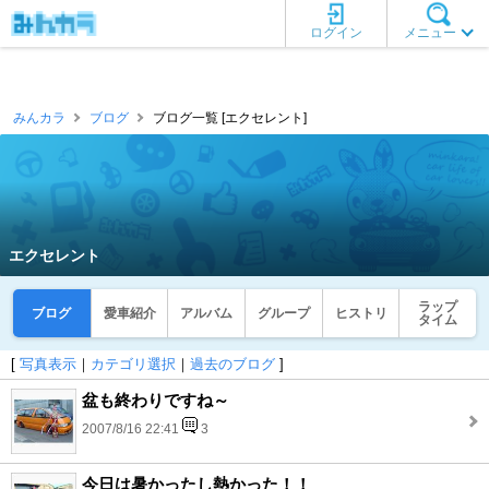
ログイン
メニュー
みんカラ
ブログ
ブログ一覧 [エクセレント]
エクセレント
ラップ
ブログ
愛車紹介
アルバム
グループ
ヒストリ
タイム
[
写真表示
｜
カテゴリ選択
｜
過去のブログ
]
盆も終わりですね～
2007/8/16 22:41
3
今日は暑かったし熱かった！！