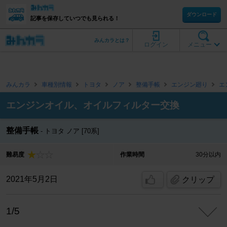
ダウンロード
記事を保存していつでも見られる！
みんカラとは？
ログイン
メニュー
みんカラ
車種別情報
トヨタ
ノア
整備手帳
エンジン廻り
エ
エンジンオイル、オイルフィルター交換
整備手帳
トヨタ ノア [70系]
難易度
作業時間
30分以内
2021年5月2日
クリップ
1/5