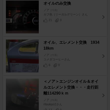
オイルのみ交換
ノア
[70系]
カブ色（リーガルグリーン）さん
21
0
オイル、エレメント交換 1934
18km
ノア
[70系]
コメダコーヒーさん
8
0
＜ノア＞エンジンオイル＆オイ
ルエレメント交換・・・走行距
離114290ｋｍ
ノア
[70系]
ritsukiyo2さん