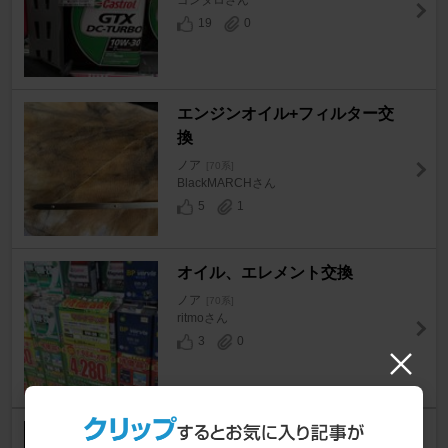
ゴンタロさん
19
0
エンジンオイル+フィルター交
換
ノア
[70系]
BlackMARCHさん
5
1
オイル、エレメント交換
ノア
[70系]
ritmoさん
3
0
エンジンオイル交換（3回目）