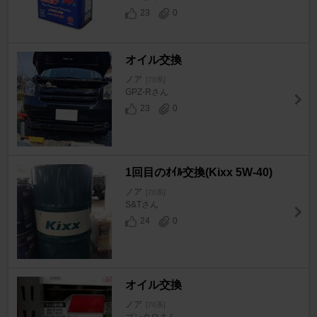
23
0
オイル交換
ノア
[70系]
GPZ-Rさん
23
0
1回目のｵｲﾙ交換(Kixx 5W-40)
ノア
[70系]
S&Tさん
24
0
オイル交換
ノア
[70系]