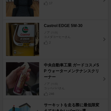
17
Castrol EDGE 5W-30
ノア
[70系]
コメダコーヒーさん
2
中央自動車工業 ガードコスメS
P ウォーターメンテナンスクリ
ーナー
ノア
[70系]
コッペパパさん
246
サーキットを走る際に最低限変
えておきたいパーツ○選