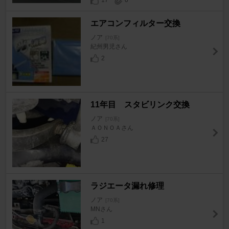
17
0
エアコンフィルター交換
ノア
[70系]
紀州男児さん
2
11年目 スタビリンク交換
ノア
[70系]
ＡＯＮＯＡさん
27
ラジエータ漏れ修理
ノア
[70系]
MNさん
1