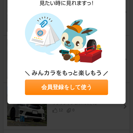
ノア
[70系]
48!!さん
2
1
オイル+フィルター交換
ノア
[70系]
BlackMARCHさん
6
1
会員登録をして使う
オイル交換
ノア
[70系]
ケンケンケン ZRR70Wさん
12
0