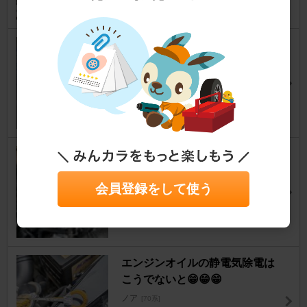
イグニッションコイル交換
ノア
[70系]
下〇力のミ〇〇ルさん
7
0
オイル交換!
ノア
[70系]
陽斗ぱぱさん
会員登録をして使う
1
0
エンジンオイルの静電気除電は
こうでないと😁😁😁
ノア
[70系]