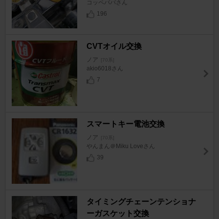
コッペパパさん
196
CVTオイル交換
ノア
[70系]
akio6018さん
7
スマートキー電池交換
ノア
[70系]
やんまん＠Miku Loveさん
39
タイミングチェーンテンショナ
ーガスケット交換