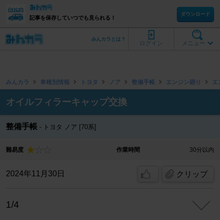
ダウンロード
記事を保存していつでも見られる！
みんカラとは？
ログイン
メニュー
みんカラ
車種別情報
トヨタ
ノア
整備手帳
エンジン廻り
エ
オイルフィラーキャップ交換
整備手帳
トヨタ ノア [70系]
難易度
作業時間
30分以内
2024年11月30日
クリップ
1/4