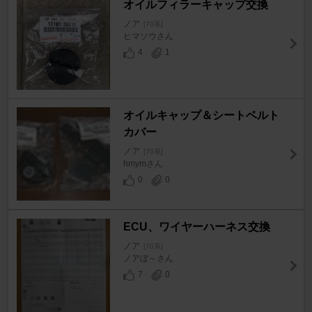
オイルフィラーキャップ交換
ノア
[70系]
ヒマソウさん
4
1
オイルキャップ＆シートベルト
カバー
ノア
[70系]
hmymさん
0
0
ECU、ワイヤーハーネス交換
ノア
[70系]
ノアぼ～さん
7
0