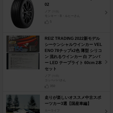
02
ノア
[70系]
モンキー・B・ルヒーさん
5
REIZ TRADING 2022新モデル
シーケンシャルウインカー VEL
ENO 78チップx2色 薄型 シリコ
ン 流れるウインカー 白 アンバ
ー LED テープライト 60cm 2本
セット
ノア
[70系]
コッペパパさん
350
走りが楽しいオススメ中古スポ
ーツカー3選【国産車編】
カーライフ