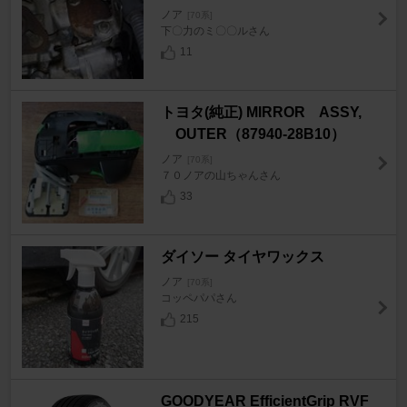
ノア
[70系]
下〇力のミ〇〇ルさん
11
トヨタ(純正) MIRROR ASSY,
OUTER（87940-28B10）
ノア
[70系]
７０ノアの山ちゃんさん
33
ダイソー タイヤワックス
ノア
[70系]
コッペパパさん
215
GOODYEAR EfficientGrip RVF