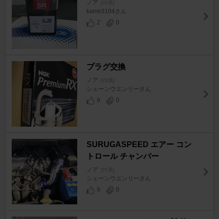
ノア
[70系]
kame3104さん
2
0
プラグ交換
ノア
[70系]
シェーンウエンリーさん
9
0
SURUGASPEED エアー コン
トロール チャンバー
ノア
[70系]
シェーンウエンリーさん
9
0