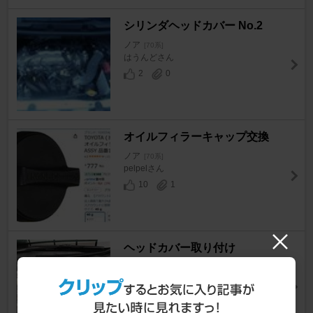
シリンダヘッドカバー No.2
ノア
[70系]
はうんどさん
2
0
オイルフィラーキャップ交換
ノア
[70系]
pelpelさん
10
1
ヘッドカバー取り付け
ノア
[70系]
むらのあさん
27
0