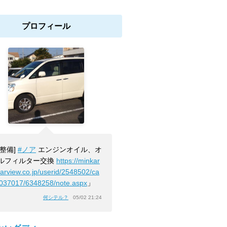
プロフィール
[整備]
#ノア
エンジンオイル、オ
ルフィルター交換
https://minkar
carview.co.jp/userid/2548502/ca
3037017/6348258/note.aspx
」
何シテル？
05/02 21:24