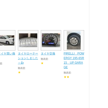
タイヤ買い換
タイヤローテー
タイヤ交換
PIRELLI POW
ションしました
ERGY 195-65R
難易度:
～👍
15 UP GARA
★
度:
GE
難易度:
★
難易度:
★★