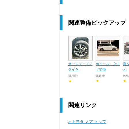
関連整備ピックアップ
オールシーズン
ホイール、タイ
夏
タイヤ
ヤ交換
え
難易度:
難易度:
難易
★
★
★
関連リンク
> トヨタ ノア トップ