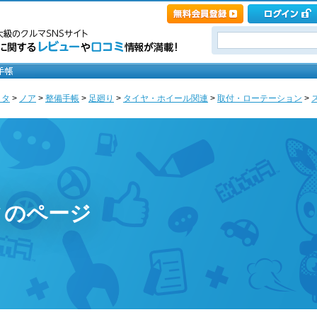
ヨタ
>
ノア
>
整備手帳
>
足廻り
>
タイヤ・ホイール関連
>
取付・ローテーション
>
ィのページ