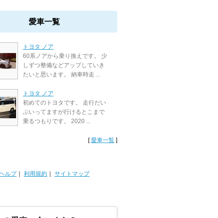
愛車一覧
トヨタ ノア
60系ノアから乗り換えです。 少
しずつ整備などアップしていき
たいと思います。 納車時走 ...
トヨタ ノア
初めてのトヨタです。 走行だい
ぶいってますが行けるとこまで
乗るつもりです。 2020 ...
[
愛車一覧
]
ヘルプ
｜
利用規約
｜
サイトマップ