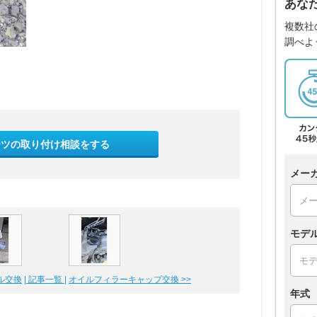
あな
複数社
調べよ
ーツの取り付け相談をする
メー
モデ
交換
| 記事一覧 |
オイルフィラーキャップ交換 >>
年式