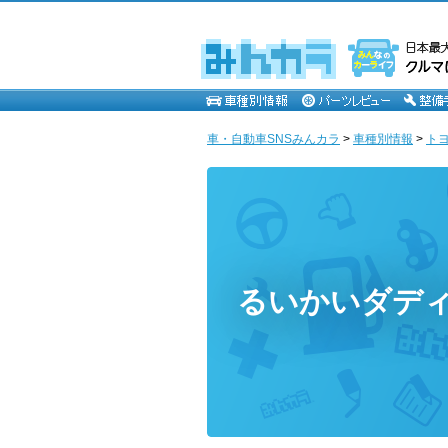
車・自動車SNSみんカラ
>
車種別情報
>
ト
るいかいダデ