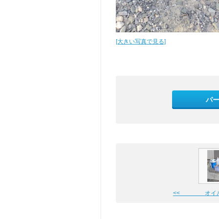
[大きい写真で見る]
パ
<< オイル