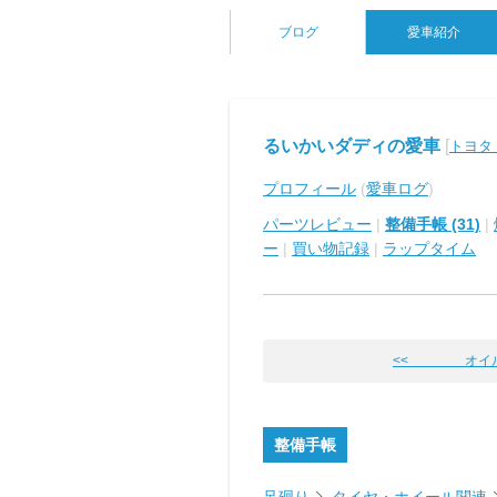
ブログ
愛車紹介
るいかいダディの愛車
[
トヨタ
プロフィール
(
愛車ログ
)
パーツレビュー
|
整備手帳 (31)
|
ー
|
買い物記録
|
ラップタイム
<< オイル
整備手帳