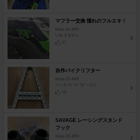
マフラー交換 憧れのフルエキ！
Ninja ZX-4RR
いぬ まるさん
17
自作バイクリフター
Ninja ZX-4RR
パパダス(´･ω･`)y-~~さん
18
SAVAGE レーシングスタンド
フック
Ninja ZX-4RR