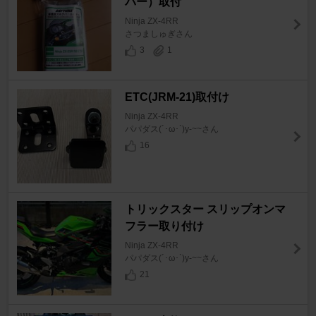
バー）取付
Ninja ZX-4RR
さつましゅぎさん
3
1
ETC(JRM-21)取付け
Ninja ZX-4RR
パパダス(´･ω･`)y-~~さん
16
トリックスター スリップオンマ
フラー取り付け
Ninja ZX-4RR
パパダス(´･ω･`)y-~~さん
21