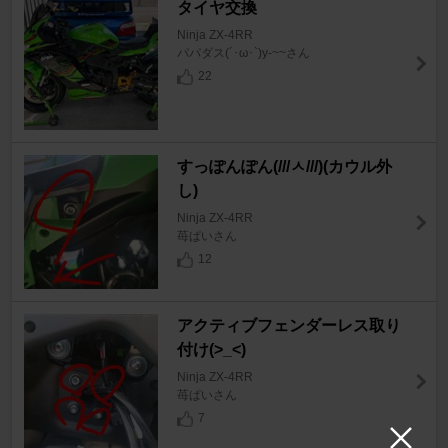
タイヤ交換
Ninja ZX-4RR
パパダス(´･ω･`)y-~~さん
22
すっぽんぽん(///ㅅ///)(カウル外
し)
Ninja ZX-4RR
苺ぱいさん
12
アクティブフェンダーレス取り
付け(>_<)
Ninja ZX-4RR
苺ぱいさん
7