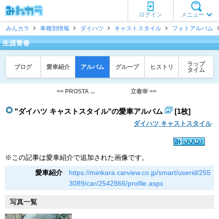
ログイン
メニュー
みんカラ
車種別情報
ダイハツ
キャストスタイル
フォトアルバム
生涯青春
ラップ
ブログ
愛車紹介
アルバム
グループ
ヒストリ
タイム
<< PROSTA ...
立春🌸 >>
"ダイハツ キャストスタイル"の愛車アルバム
[1枚]
ダイハツ キャストスタイル
※この記事は愛車紹介で追加された画像です。
愛車紹介
https://minkara.carview.co.jp/smart/userid/255
3089/car/2542866/profile.aspx
写真一覧