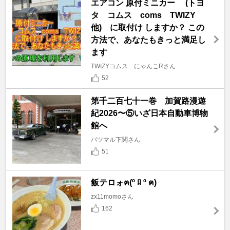
エアコン 原付ミニカー (トヨ
タ コムス coms TWIZY
他) に取付け しますか？ この
方法で、あなたもきっと満足し
ます
TWIZYコムス にゃんこRさん
52
第千二百七十一巻 加賀路漫遊
紀2026〜⑤いざ日本自動車博物
館へ
バツマル下関さん
51
飯テロォฅ(º ﾛ º ฅ)
zx11momoさん
162