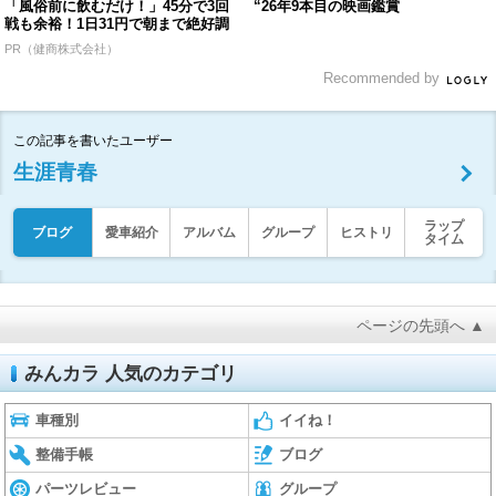
「風俗前に飲むだけ！」45分で3回
“26年9本目の映画鑑賞
戦も余裕！1日31円で朝まで絶好調
PR（健商株式会社）
Recommended by
この記事を書いたユーザー
生涯青春
ラップ
ブログ
愛車紹介
アルバム
グループ
ヒストリ
タイム
ページの先頭へ ▲
みんカラ 人気のカテゴリ
車種別
イイね！
整備手帳
ブログ
パーツレビュー
グループ