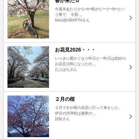
春が来た☆
今週末あたりから<b>桜がピーク</b>とい
う事で、 今朝 ...
Neru@ABARTHさん
お花見2026・・・
いっきに暖かくなり昨日と一昨日は絶好の
お花見日和になったの ...
だぶはちさん
２月の桜
２月ですが桜の花見に行って来ました。
伊豆の河津桜は激寒の ...
詩紋さん