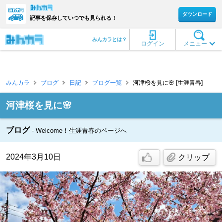
ダウンロード
記事を保存していつでも見られる！
みんカラとは？
ログイン
メニュー
みんカラ
ブログ
日記
ブログ一覧
河津桜を見に🌸 [生涯青春]
河津桜を見に🌸
ブログ
Welcome！生涯青春のページへ
2024年3月10日
クリップ