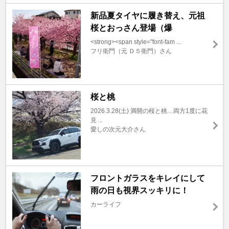
新品夏タイヤに履き替え、元祖
桜とおっさん登場（爆
<strong><span style="font-fam ...
フリ衛門（元 Ｄ５衛門）さん
桜と桃
2026.3.28(土) 満開の桜と桃…両方1度に花
見 ...
愛しの次元大介さん
フロントガラスをキレイにして
雨の日も視界スッキリに！
カーライフ