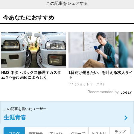
この記事をシェアする
今あなたにおすすめ
HM2 ネタ・ボックス修理？カスタ
1日だけ働きたい、を叶える求人サイ
ム？〜get wildによろしく
ト
PR（ショットワークス）
Recommended by
この記事を書いたユーザー
生涯青春
ラップ
ブログ
愛車紹介
アルバム
グループ
ヒストリ