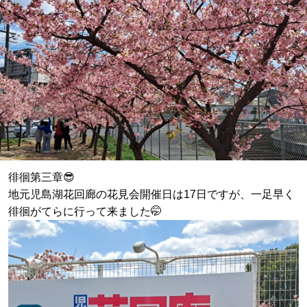
徘徊第三章😎
地元児島湖花回廊の花見会開催日は17日ですが、一足早く
徘徊がてらに行って来ました🤭