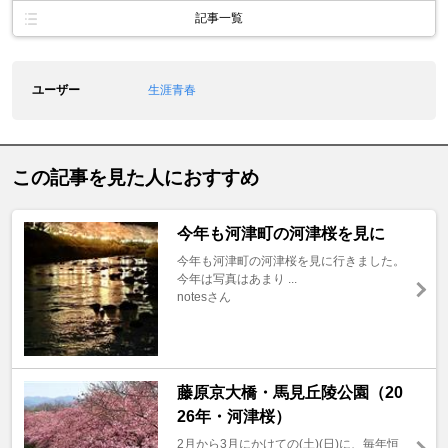
記事一覧
ユーザー
生涯青春
この記事を見た人におすすめ
今年も河津町の河津桜を見に
今年も河津町の河津桜を見に行きました。
今年は写真はあまり ...
notesさん
藤原京大橋・馬見丘陵公園（20
26年・河津桜）
2月から3月にかけての(土)(日)に、毎年恒