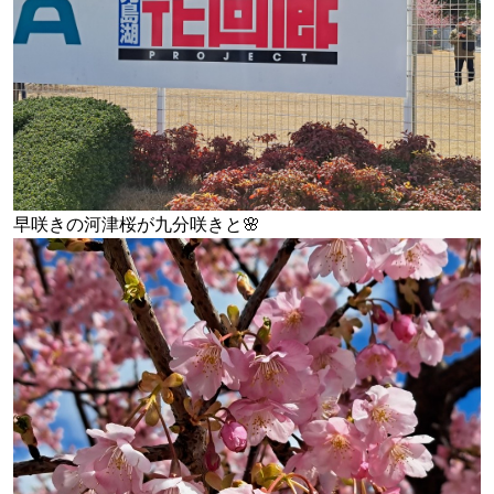
早咲きの河津桜が九分咲きと🌸