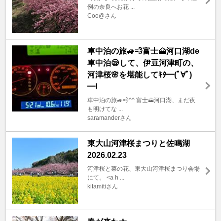
例の奈良へお花 ...
Coo@さん
車中泊の旅🚙💨富士🗻河口湖de
車中泊😪して、伊豆河津町の、
河津桜🌸を堪能してｷﾀ━(ﾟ∀ﾟ)
━!
車中泊の旅🚙💨^^ 富士🗻河口湖、まだ夜
も明けてな ...
saramanderさん
東大山河津桜まつりと佐鳴湖
2026.02.23
河津桜と菜の花、東大山河津桜まつり会場
にて。 <a h ...
kitamitiさん