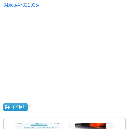
3/blog/47821905/
イイね！