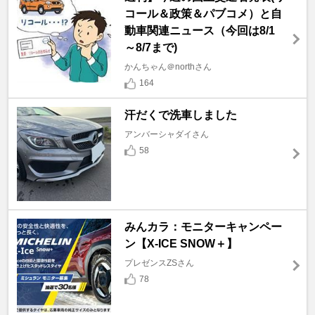
コール＆政策＆パブコメ）と自
動車関連ニュース（今回は8/1
～8/7まで)
かんちゃん＠northさん
164
汗だくで洗車しました
アンバーシャダイさん
58
みんカラ：モニターキャンペー
ン【X-ICE SNOW＋】
プレゼンスZSさん
78