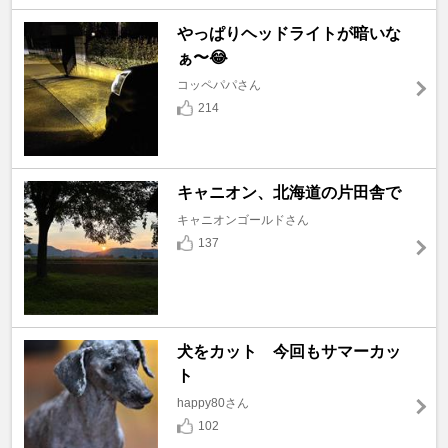
やっぱりヘッドライトが暗いな
ぁ〜😂
コッペパパさん
214
キャニオン、北海道の片田舎で
キャニオンゴールドさん
137
犬をカット 今回もサマーカッ
ト
happy80さん
102