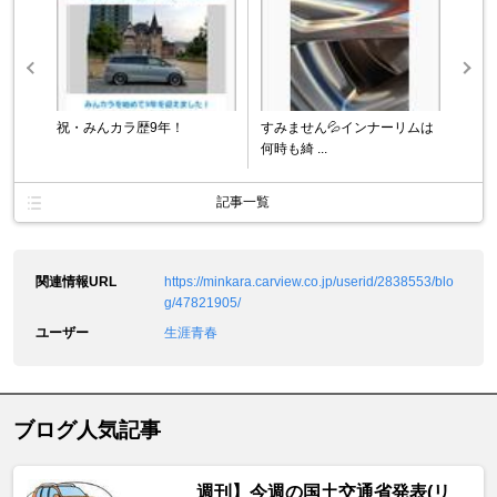
祝・みんカラ歴9年！
すみません💦インナーリムは
何時も綺 ...
記事一覧
関連情報URL
https://minkara.carview.co.jp/userid/2838553/blo
g/47821905/
ユーザー
生涯青春
ブログ人気記事
週刊】今週の国土交通省発表(リ