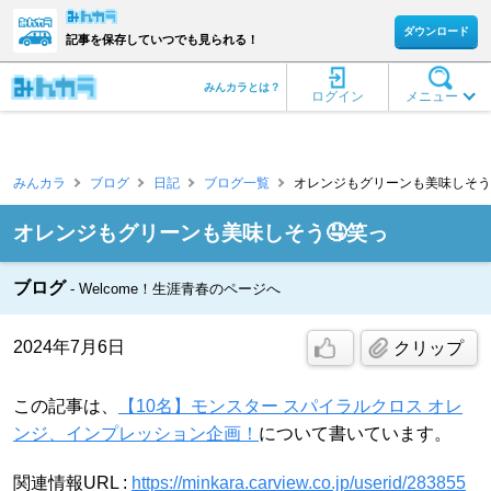
ダウンロード
記事を保存していつでも見られる！
みんカラとは？
ログイン
メニュー
みんカラ
ブログ
日記
ブログ一覧
オレンジもグリーンも美味しそう🤤
オレンジもグリーンも美味しそう🤤笑っ
ブログ
Welcome！生涯青春のページへ
2024年7月6日
クリップ
この記事は、
【10名】モンスター スパイラルクロス オレ
ンジ、インプレッション企画！
について書いています。
関連情報URL :
https://minkara.carview.co.jp/userid/283855