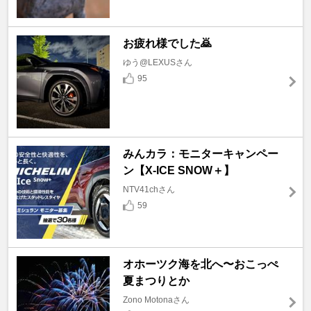
お疲れ様でした🙇
ゆう@LEXUSさん
95
みんカラ：モニターキャンペー
ン【X-ICE SNOW＋】
NTV41chさん
59
オホーツク海を北へ〜おこっぺ
夏まつりとか
Zono Motonaさん