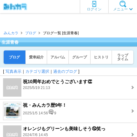
ログイン
メニュー
みんカラ
ブログ
ブログ一覧 [生涯青春]
生涯青春
ラップ
ブログ
愛車紹介
アルバム
グループ
ヒストリ
タイム
[
写真表示
｜
カテゴリ選択
｜
過去のブログ
]
祝10周年おめでとうございます👏
2025/5/19 21:13
祝・みんカラ歴9年！
2025/1/5 14:56
9
オレンジもグリーンも美味しそう🤤笑っ
2024/7/6 14:45