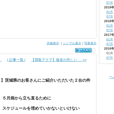
07月
2019
01月
07月
2018
01月
07月
2017
01月
詳細表示
｜
シンプル表示
｜
写真表示
07月
2016
01月
07月
.
| 記事一覧 |
【買取アクア】後姿が悲しい ... >>
ヘ
４】茨城県のお客さんにご紹介いただいた２台の件
５月病から立ち直るために
スケジュールを埋めていかないといけない