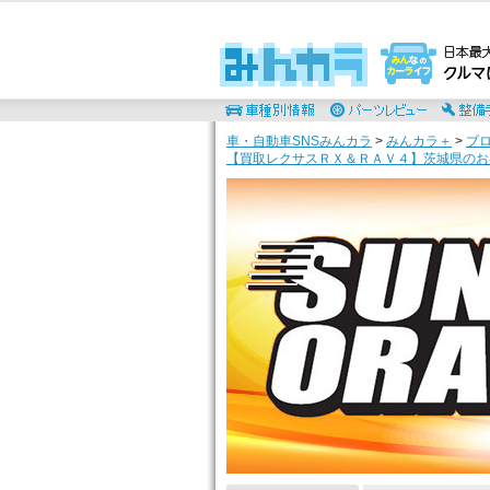
車・自動車SNSみんカラ
>
みんカラ＋
>
ブ
【買取レクサスＲＸ＆ＲＡＶ４】茨城県のお客