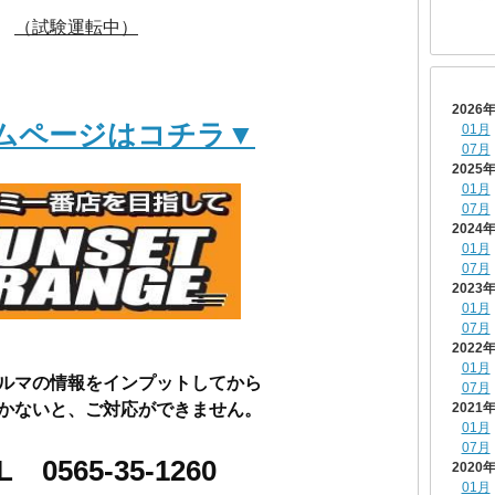
（試験運転中）
2026
ムページはコチラ▼
01月
07月
2025
01月
07月
2024
01月
07月
2023
01月
07月
2022
01月
ルマの情報をインプットしてから
07月
かないと、ご対応ができません。
2021
01月
07月
L 0565-35-1260
2020
01月