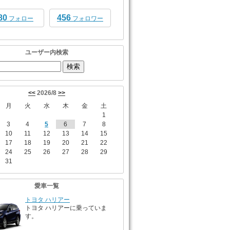
80
456
フォロー
フォロワー
ユーザー内検索
<<
2026/8
>>
月
火
水
木
金
土
1
3
4
5
6
7
8
10
11
12
13
14
15
17
18
19
20
21
22
24
25
26
27
28
29
31
愛車一覧
トヨタ ハリアー
トヨタ ハリアーに乗っていま
す。