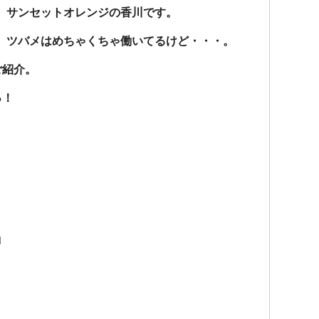
サンセ
ットオレンジの香川です。
ツバメはめちゃくちゃ働いてるけど・・・。
ご紹介。
っ！
ロ