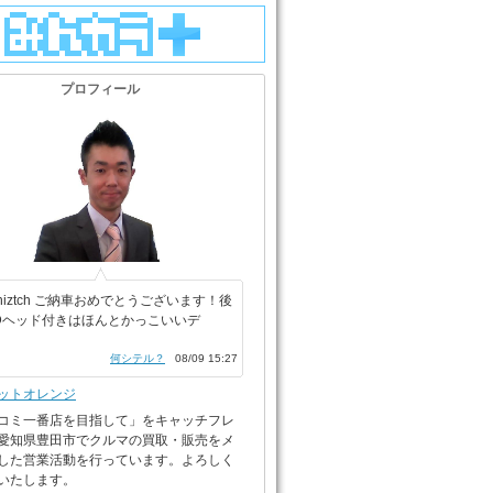
プロフィール
hiztch ご納車おめでとうございます！後
EDヘッド付きはほんとかっこいいデ
」
何シテル？
08/09 15:27
ットオレンジ
コミ一番店を目指して」をキャッチフレ
愛知県豊田市でクルマの買取・販売をメ
した営業活動を行っています。よろしく
いたします。