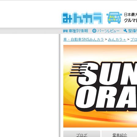
車・自動車SNSみんカラ
>
みんカラ＋
>
ブ
ブログ
愛車紹介