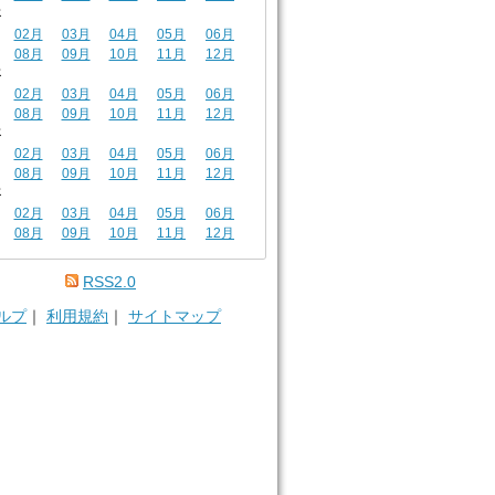
年
02月
03月
04月
05月
06月
08月
09月
10月
11月
12月
年
02月
03月
04月
05月
06月
08月
09月
10月
11月
12月
年
02月
03月
04月
05月
06月
08月
09月
10月
11月
12月
年
02月
03月
04月
05月
06月
08月
09月
10月
11月
12月
RSS2.0
ルプ
｜
利用規約
｜
サイトマップ