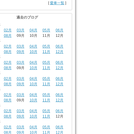
[
愛車一覧
]
過去のブログ
年
02月
03月
04月
05月
06月
08月
09月
10月
11月
12月
年
02月
03月
04月
05月
06月
08月
09月
10月
11月
12月
年
02月
03月
04月
05月
06月
08月
09月
10月
11月
12月
年
02月
03月
04月
05月
06月
08月
09月
10月
11月
12月
年
02月
03月
04月
05月
06月
08月
09月
10月
11月
12月
年
02月
03月
04月
05月
06月
08月
09月
10月
11月
12月
年
02月
03月
04月
05月
06月
08月
09月
10月
11月
12月