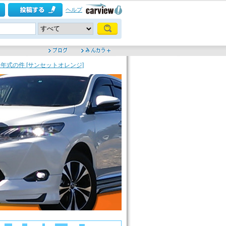
ヘルプ
式の件 [サンセットオレンジ]