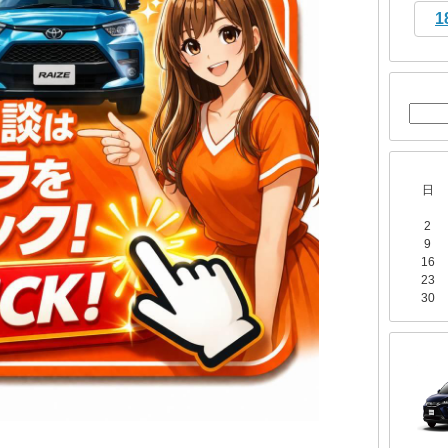
1
日
2
9
16
23
30