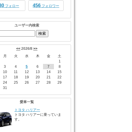
80
456
フォロー
フォロワー
ユーザー内検索
<<
2026/8
>>
月
火
水
木
金
土
1
3
4
5
6
7
8
10
11
12
13
14
15
17
18
19
20
21
22
24
25
26
27
28
29
31
愛車一覧
トヨタ ハリアー
トヨタ ハリアーに乗っていま
す。