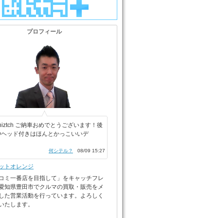
プロフィール
hiztch ご納車おめでとうございます！後
EDヘッド付きはほんとかっこいいデ
」
何シテル？
08/09 15:27
ットオレンジ
コミ一番店を目指して」をキャッチフレ
愛知県豊田市でクルマの買取・販売をメ
した営業活動を行っています。よろしく
いたします。