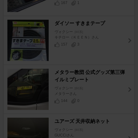
167
1
ダイソー すきまテープ
ヴォクシー
[80系]
キチロー（ＫＥＥＮ）さん
157
3
メタラー教団 公式グッズ第三弾
イルミプレート
ヴォクシー
[80系]
メタラーさん
144
0
ユアーズ 天井収納ネット
ヴォクシー
[80系]
GUCCiさん