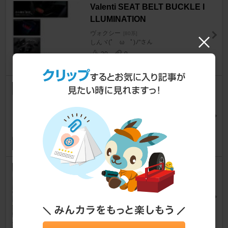
Valenti SEAT BELT BUCKLE I
LLUMINATION
ヴォクシー
[80系]
しんヾ(ﾟ ω ﾟ)ﾉ"さん
30
0
FLEDERMAUS Anjuny ゴーデ
ィーシリーズ ファー チェーン
ヴォクシー
[80系]
しんヾ(ﾟ ω ﾟ)ﾉ"さん
23
0
WAKO'S S-FV・S / スーパーフ
ォアビークル・シナジー
ヴォクシー
[80系]
カジ2106さん
12