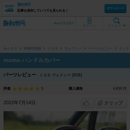
ダウンロード
記事を保存していつでも見られる！
みんカラとは？
ログイン
メニュー
みんカラ
車種別情報
トヨタ
ヴォクシー
パーツレビュー
インテ
momo ハンドルカバー
パーツレビュー
トヨタ ヴォクシー [80系]
5
評価
購入価格
4,830 円
2022年7月14日
クリップ