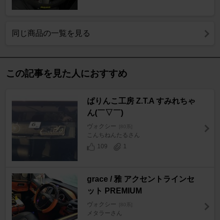
同じ商品の一覧を見る
この記事を見た人におすすめ
ぱりんこ工房 Z.T.A すみれちゃ
ん(￣▽￣)
ヴォクシー
[80系]
こんちねんたるさん
109
1
grace / 雅 アクセントラインセ
ット PREMIUM
ヴォクシー
[80系]
メタラーさん