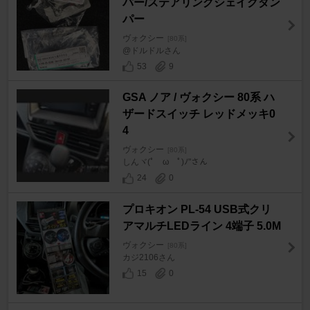
パー/ステアリングシェイクダン
パー
ヴォクシー
[80系]
@ドルドルさん
53
9
GSA ノア / ヴォクシー 80系 ハ
ザードスイッチ レッドメッキ0
4
ヴォクシー
[80系]
しんヾ(ﾟ ω ﾟ)ﾉ"さん
24
0
プロキオン PL-54 USB式クリ
アマルチLEDライン 4端子 5.0M
ヴォクシー
[80系]
カジ2106さん
15
0