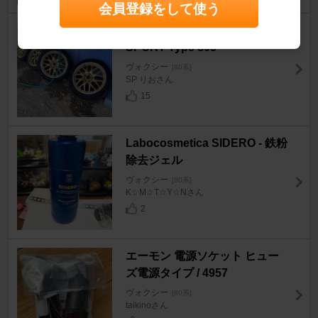
会員登録をして使う
NEW RAYTON BLEST EURO
SPORT Type 805
ヴォクシー
[80系]
SP りおさん
15
Labocosmetica SIDERO - 鉄粉
除去ジェル
ヴォクシー
[80系]
K☆M☆T☆Y☆Nさん
2
エーモン 電源ソケット ヒュー
ズ電源タイプ / 4957
ヴォクシー
[80系]
taikinoさん