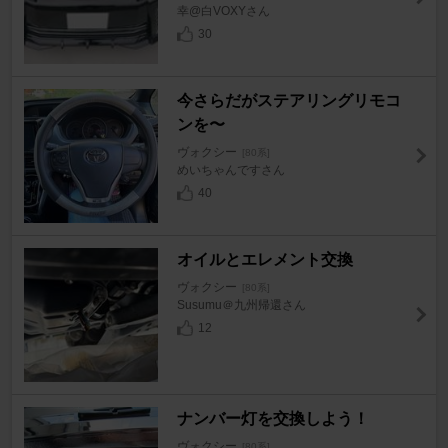
幸@白VOXYさん
30
今さらだがステアリングリモコ
ンを〜
ヴォクシー
[80系]
めいちゃんですさん
40
オイルとエレメント交換
ヴォクシー
[80系]
Susumu＠九州帰還さん
12
ナンバー灯を交換しよう！
ヴォクシー
[80系]