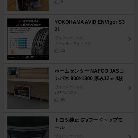
3
YOKOHAMA AVID ENVigor S3
21
ヴォクシー
[80系]
ナイケル・マイトさん
12
ホームセンター NAFCO JASコ
ンパネ 900×1800 厚み12㎜ 4枚
ヴォクシー
[80系]
80アゲハさん
60
トヨタ純正 G'sフードトップモ
ール
ヴォクシー
[80系]