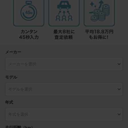
メーカー
モデル
年式
走行距離（km）