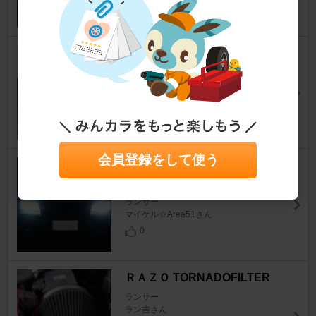
GOODRIDE SPORT RS
ランサー
夕凪 司さん
10
会員登録をして使う
協和産業 ZERO-X スーパーデ
ジタルHID（6000K）
ランサー
マイケル☆Area51さん
0
ＲＡＺＯ TORNADOFILTER
ランサー
ラン吉さん