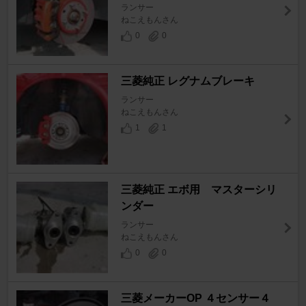
ランサー
ねこえもんさん
0
0
三菱純正 レグナムブレーキ
ランサー
ねこえもんさん
1
1
三菱純正 エボ用 マスターシリ
ンダー
ランサー
ねこえもんさん
0
0
三菱メーカーOP ４センサー４