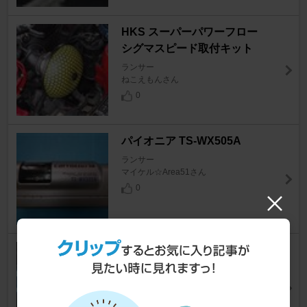
HKS スーパーパワーフロー
シグマスピード取付キット
ランサー
ねこえもんさん
0
パイオニア TS-WX505A
ランサー
マイケル☆Area51さん
0
アゼスト DRX-9255
ランサー
携さん
16