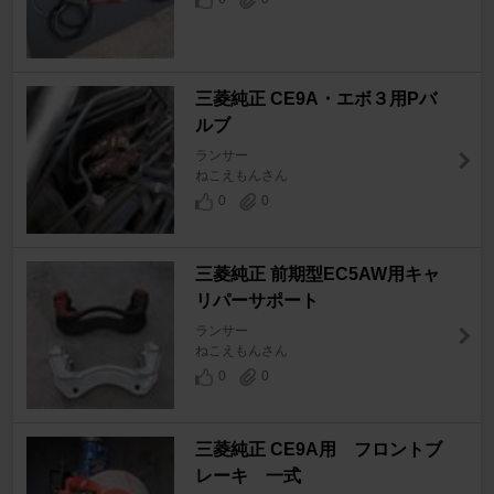
三菱純正 CE9A・エボ３用Pバ
ルブ
ランサー
ねこえもんさん
0
0
三菱純正 前期型EC5AW用キャ
リパーサポート
ランサー
ねこえもんさん
0
0
三菱純正 CE9A用 フロントブ
レーキ 一式