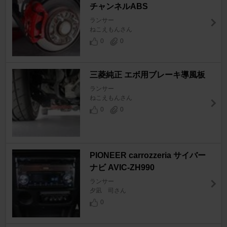
チャンネルABS
ランサー
ねこえもんさん
0
0
三菱純正 エボ用ブレーキ導風板
ランサー
ねこえもんさん
0
0
PIONEER carrozzeria サイバー
ナビ AVIC-ZH990
ランサー
夕凪 司さん
0