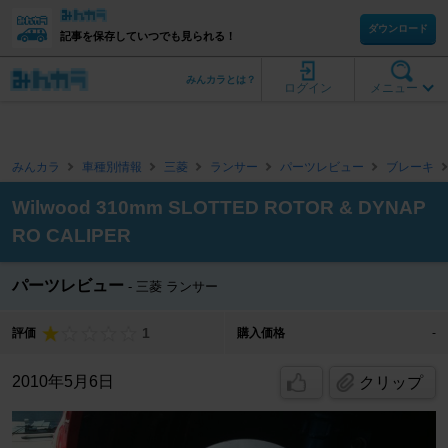
ダウンロード
記事を保存していつでも見られる！
みんカラとは？
ログイン
メニュー
みんカラ
車種別情報
三菱
ランサー
パーツレビュー
ブレーキ
Wilwood 310mm SLOTTED ROTOR & DYNAP
RO CALIPER
パーツレビュー
三菱 ランサー
1
評価
購入価格
-
2010年5月6日
クリップ