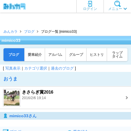
ログイン
メニュー
みんカラ
ブログ
ブログ一覧 [mimico33]
mimico33
ラップ
ブログ
愛車紹介
アルバム
グループ
ヒストリ
タイム
[
写真表示
｜
カテゴリ選択
｜
過去のブログ
]
おうま
きさらぎ賞2016
2016/2/6 19:14
mimico33さん