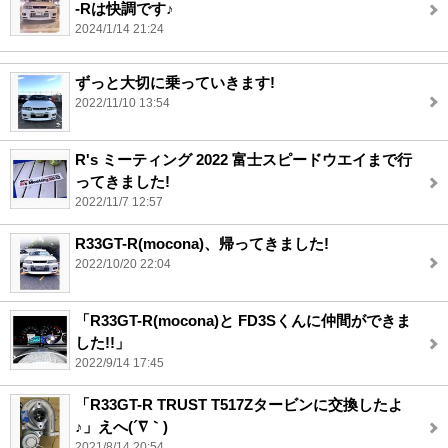
-Rは快調です♪
2024/1/14 21:24
ずっと大切に乗っていきます!
2022/11/10 13:54
R's ミーティング 2022 富士スピードウエイまで行
ってきました!
2022/11/7 12:57
R33GT-R(mocona)、帰ってきました!
2022/10/20 22:04
「R33GT-R(mocona)と FD3Sくんに仲間ができま
した!!」
2022/9/14 17:45
「R33GT-R TRUST T517Zタービンに交換したよ
♪」えへ(´∇｀)
2021/8/14 20:54