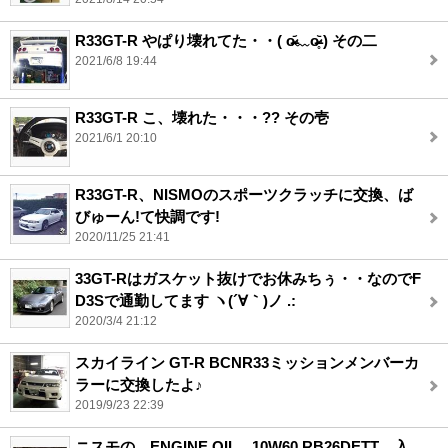
R33GT-R やぱり壊れてた・・( o̴̶̷᷄﹏o̴̶̷̥᷅ ) その二
2021/6/8 19:44
R33GT-R こ、壊れた・・・?? その壱
2021/6/1 20:10
R33GT-R、NISMOのスポーツクラッチに交換、ば
びゅーん!て快調です!
2020/11/25 21:41
33GT-Rはガスケット抜けでお休みちぅ・・なのでF
D3Sで通勤してます ヽ(´∀｀)ノ .:
2020/3/4 21:12
スカイライン GT-R BCNR33ミッションメンバーカ
ラーに交換したよ♪
2019/9/23 22:39
ニスモの ENGINE OIL 10W60 RB26DETT 入