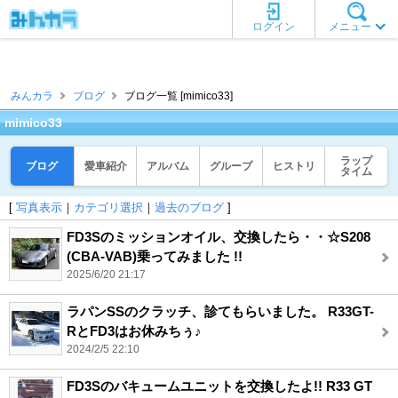
ログイン
メニュー
みんカラ
ブログ
ブログ一覧 [mimico33]
mimico33
ラップ
ブログ
愛車紹介
アルバム
グループ
ヒストリ
タイム
[
写真表示
｜
カテゴリ選択
｜
過去のブログ
]
FD3Sのミッションオイル、交換したら・・☆S208
(CBA-VAB)乗ってみました !!
2025/6/20 21:17
ラパンSSのクラッチ、診てもらいました。 R33GT-
RとFD3はお休みちぅ♪
2024/2/5 22:10
FD3Sのバキュームユニットを交換したよ!! R33 GT