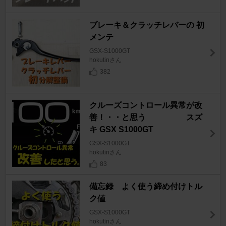
ブレーキ＆クラッチレバーの 初
メンテ
GSX-S1000GT
hokutinさん
382
クルーズコントロール異常が改
善！・・と思う スズ
キ GSX S1000GT
GSX-S1000GT
hokutinさん
83
備忘録 よく使う締め付けトル
ク値
GSX-S1000GT
hokutinさん