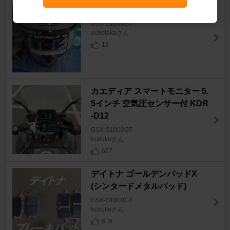
SHOEI GT-Air3
GSX-S1000GT
echotakaさん
12
カエディア スマートモニター 5.
5インチ 空気圧センサー付 KDR
-D12
GSX-S1000GT
hokutinさん
627
デイトナ ゴールデンパッドX
(シンタードメタルパッド)
GSX-S1000GT
hokutinさん
616