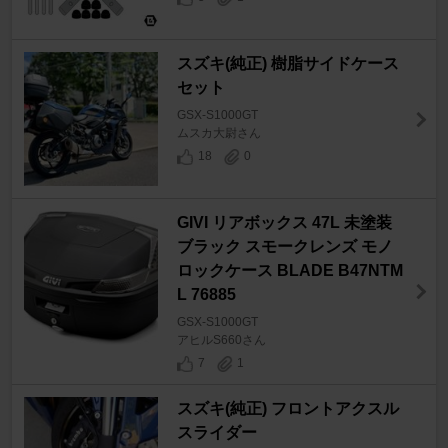
スズキ(純正) 樹脂サイドケース
セット
GSX-S1000GT
ムスカ大尉さん
18
0
GIVI リアボックス 47L 未塗装
ブラック スモークレンズ モノ
ロックケース BLADE B47NTM
L 76885
GSX-S1000GT
アヒルS660さん
7
1
スズキ(純正) フロントアクスル
スライダー