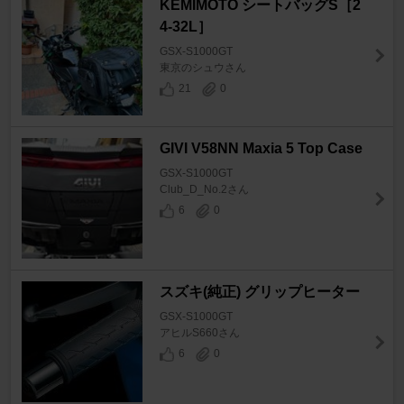
KEMIMOTO シートバッグS［2
4-32L］
GSX-S1000GT
東京のシュウさん
21
0
GIVI V58NN Maxia 5 Top Case
GSX-S1000GT
Club_D_No.2さん
6
0
スズキ(純正) グリップヒーター
GSX-S1000GT
アヒルS660さん
6
0