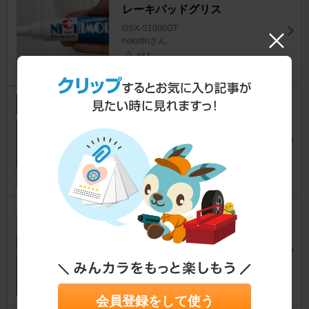
レーキパッドグリス
GSX-S1000GT
hokutinさん
651
fcl. バイク フォグランプ LED 2
色切り替え
GSX-S1000GT
satosuke0719さん
3
スズキ 純正サイドケースセッ
ト スズキ GSX S1000GT
GSX-S1000GT
hokutinさん
99
会員登録をして使う