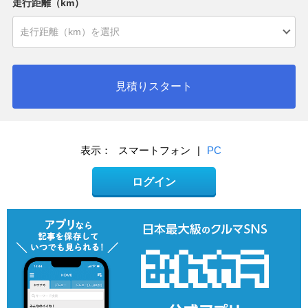
走行距離（km）
見積りスタート
表示：
スマートフォン
|
PC
ログイン