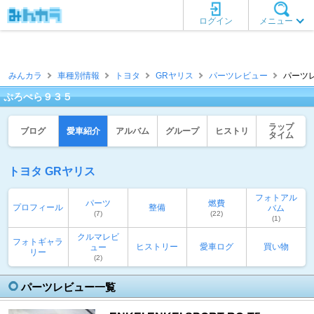
ログイン
メニュー
みんカラ
車種別情報
トヨタ
GRヤリス
パーツレビュー
パーツレ
ぷろぺら９３５
ラップ
ブログ
愛車紹介
アルバム
グループ
ヒストリ
タイム
トヨタ GRヤリス
フォトアル
パーツ
燃費
プロフィール
整備
バム
(7)
(22)
(1)
クルマレビ
フォトギャラ
ヒストリー
愛車ログ
買い物
ュー
リー
(2)
パーツレビュー一覧