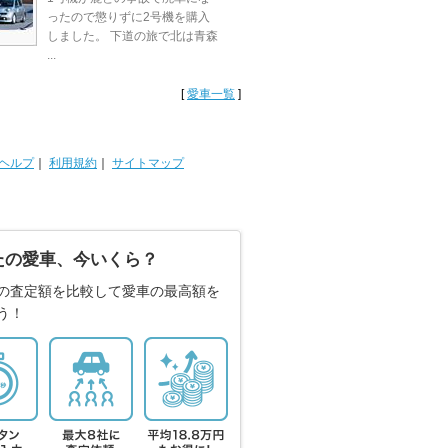
ったので懲りずに2号機を購入
しました。 下道の旅で北は青森
...
[
愛車一覧
]
ヘルプ
｜
利用規約
｜
サイトマップ
たの愛車、今いくら？
の査定額を比較して愛車の最高額を
う！