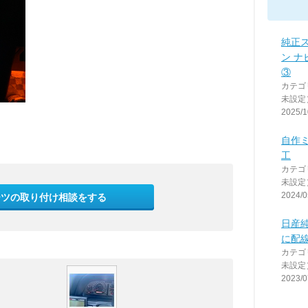
純正
ン 
③
カテゴ
未設定
2025/1
自作
工
カテゴ
未設定
2024/0
ーツの取り付け相談をする
日産
に配
カテゴ
未設定
2023/0