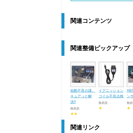
関連コンテンツ
関連整備ピックアップ
始動不良の謎、
イグニッション
AB
キュアっと解
コイル不良点検
ン
決!!
難易度:
難易
★
★
難易度:
★★
関連リンク