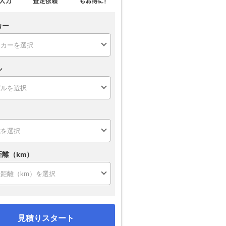
カー
ル
距離（km）
見積りスタート