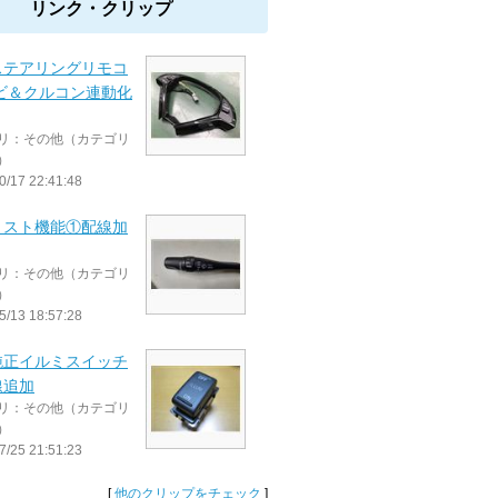
リンク・クリップ
ステアリングリモコ
ナビ＆クルコン連動化
リ：その他（カテゴリ
）
0/17 22:41:48
ミスト機能①配線加
リ：その他（カテゴリ
）
5/13 18:57:28
純正イルミスイッチ
線追加
リ：その他（カテゴリ
）
7/25 21:51:23
[
他のクリップをチェック
]