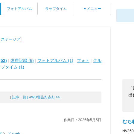
フォトアルバム
ラップタイム
▼メニュー
]
 ステージア
52)
|
燃費記録 (6)
|
フォトアルバム (1)
|
フォト
|
クル
プタイム (1)
「
出
| 記事一覧 |
4WD警告灯点灯 >>
作業日：2026年5月5日
むち
NV3