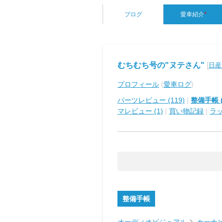
ブログ
愛車紹介
*
むちむち号の"ヌテさん"
[
日産
プロフィール
(
愛車ログ
)
パーツレビュー (119)
|
整備手帳 (
マレビュー (1)
|
買い物記録
|
ラッ
整備手帳