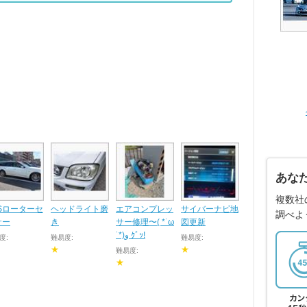
あな
複数社
Sローターセ
ヘッドライト磨
エアコンプレッ
サイバーナビ地
調べよ
サー
き
サー修理〜( *˙ω
図更新
˙*)و ｸﾞｯ!
度:
難易度:
難易度:
★
★
難易度:
★