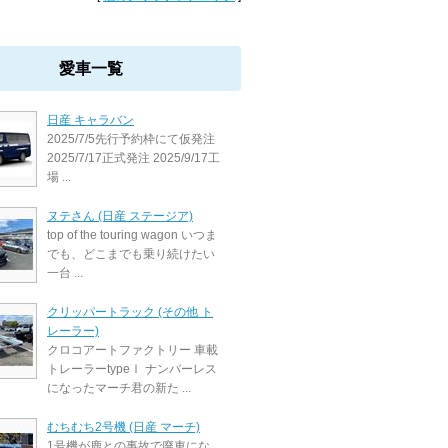
愛車一覧
日産 キャラバン
2025/7/5先行予約枠にて仮発注
2025/7/17正式発注 2025/9/17工
場 ...
ヌテさん (日産 ステージア)
top of the touring wagon いつま
でも、どこまでも乗り続けたい
一台 ...
クリッパートラック (その他 ト
レーラー)
クロコアートファクトリー 車載
トレーラーtypeⅠ ナンバーレス
になったマーチ君の新た ...
むちむち2号機 (日産 マーチ)
1号機が鹿との事故で廃車にな