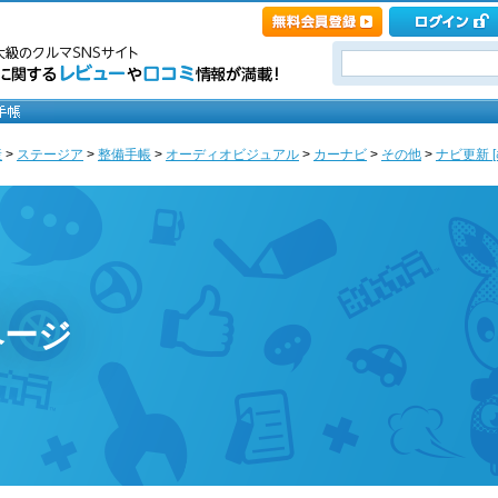
産
>
ステージア
>
整備手帳
>
オーディオビジュアル
>
カーナビ
>
その他
>
ナビ更新 
ページ