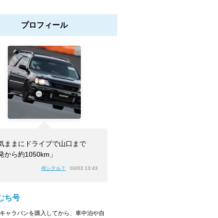
プロフィール
気ままにドライブで山口まで
発から約1050km」
何シテル？
03/03 13:43
むち号
50キャラバンを購入してから、車中泊や自