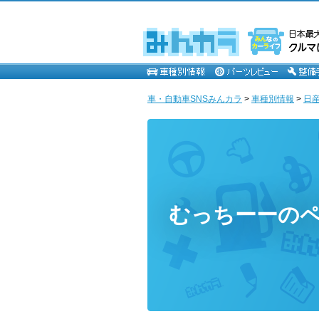
車・自動車SNSみんカラ
>
車種別情報
>
日
むっちーーの