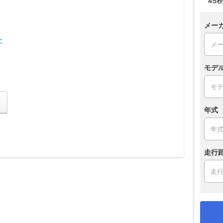
メー
ー
モデ
年式
走行