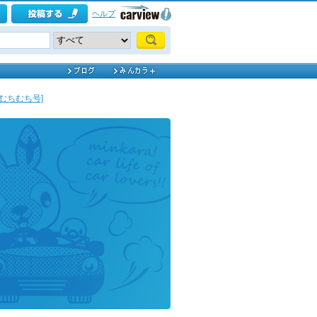
ヘルプ
[むちむち号]