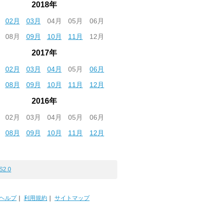
2018年
02月
03月
04月
05月
06月
08月
09月
10月
11月
12月
2017年
02月
03月
04月
05月
06月
08月
09月
10月
11月
12月
2016年
02月
03月
04月
05月
06月
08月
09月
10月
11月
12月
S2.0
ヘルプ
｜
利用規約
｜
サイトマップ