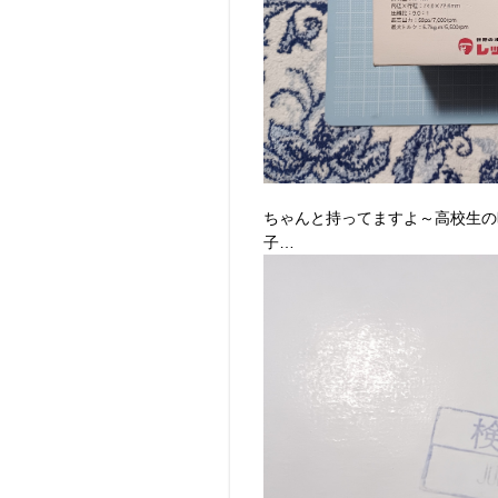
ちゃんと持ってますよ～高校生の
子…