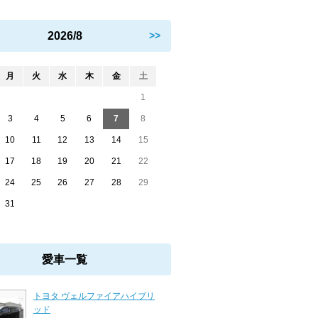
2026/8
>>
月
火
水
木
金
土
1
3
4
5
6
7
8
10
11
12
13
14
15
17
18
19
20
21
22
24
25
26
27
28
29
31
愛車一覧
トヨタ ヴェルファイアハイブリ
ッド