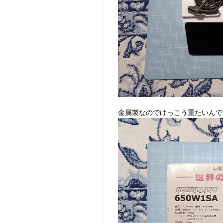
金属製なのでけっこう重たいんで