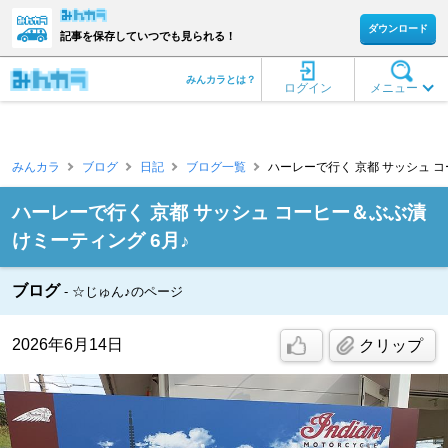
ダウンロード
記事を保存していつでも見られる！
みんカラとは？
ログイン
メニュー
みんカラ
ブログ
日記
ブログ一覧
ハーレーで行く 京都 サッシュ コ
ハーレーで行く 京都 サッシュ コーヒー＆ぶぶ漬
けミーティング 6月♪
ブログ
☆じゅん♪のページ
2026年6月14日
クリップ