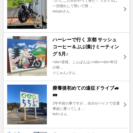
ついにこの日がやって来た！ スタイルに
一目惚れして勢いで買 ...
reisanさん
ハーレーで行く 京都 サッシュ
コーヒー＆ぶぶ漬けミーティン
グ 5月♪
<div>皆様、こんばんは♪</div><div>昨日
の朝 ...
☆じゅん♪さん
療養後初めての遠征ドライブ🚙
💤
2年半前の事ですが… 自分がバイクで交通
事故に遭ってしま ...
koh♪さん